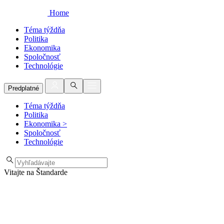
Home
Téma týždňa
Politika
Ekonomika
Spoločnosť
Technológie
Predplatné
Téma týždňa
Politika
Ekonomika
>
Spoločnosť
Technológie
Vitajte na Štandarde