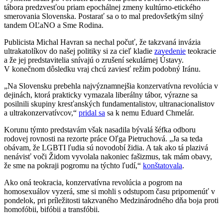
tábora predzvesťou priam epochálnej zmeny kultúrno-etického
smerovania Slovenska. Postarať sa o to mal predovšetkým silný
tandem OĽaNO a Sme Rodina.
Publicista Michal Havran sa nechal počuť, že takzvaná invázia
ultrakatolíkov do našej politiky si za cieľ kladie
zavedenie
teokracie
a že jej predstavitelia snívajú o zrušení sekulárnej Ústavy.
V konečnom dôsledku vraj chcú zaviesť režim podobný Iránu.
„Na Slovensku prebehla najvýznamnejšia konzervatívna revolúcia v
dejinách, ktorá prakticky vymazala liberálny tábor, výrazne sa
posilnili skupiny kresťanských fundamentalistov, ultranacionalistov
a ultrakonzervatívcov,“
pridal sa
sa k nemu Eduard Chmelár.
Korunu týmto predstavám však nasadila bývalá šéfka odboru
rodovej rovnosti na rezorte práce Oľga Pietruchová. „Ja sa teda
obávam, že LGBTI ľudia sú novodobí židia. A tak ako tá plazivá
nenávisť voči Židom vyvolala nakoniec fašizmus, tak mám obavy,
že sme na pokraji pogromu na týchto ľudí,“
konštatovala
.
Ako oná teokracia, konzervatívna revolúcia a pogrom na
homosexuálov vyzerá, sme si mohli s odstupom času pripomenúť v
pondelok, pri príležitosti takzvaného Medzinárodného dňa boja proti
homofóbii, bifóbii a transfóbii.