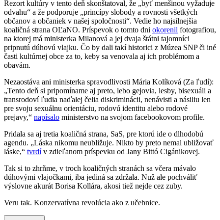
Rezort kultúry v tento deň skonštatoval, že „byť menšinou vyžaduje
odvahu“ a že podporuje „princípy slobody a rovnosti všetkých
občanov a občaniek v našej spoločnosti“. Vedie ho najsilnejšia
koaličná strana OĽaNO. Príspevok o tomto dni
okorenil
fotografiou,
na ktorej má ministerka Milanová a jej dvaja štátni tajomníci
pripnutú dúhovú vlajku. Čo by dali takí historici z Múzea SNP či iné
časti kultúrnej obce za to, keby sa venovala aj ich problémom a
obavám.
Nezaostáva ani ministerka spravodlivosti Mária Kolíková (Za ľudí):
„Tento deň si pripomíname aj preto, lebo gejovia, lesby, bisexuáli a
transrodoví ľudia naďalej čelia diskriminácii, nenávisti a násiliu len
pre svoju sexuálnu orientáciu, rodovú identitu alebo rodové
prejavy,“
napísalo
ministerstvo na svojom facebookovom profile.
Pridala sa aj tretia koaličná strana, SaS, pre ktorú ide o dlhodobú
agendu. „Láska nikomu neubližuje. Nikto by preto nemal ubližovať
láske,“
tvrdí
v zdieľanom príspevku od Jany Bittó Cigánikovej.
Tak si to zhrňme, v troch koaličných stranách sa včera mávalo
dúhovými vlajočkami, iba jediná sa zdržala. Nuž ale pochváliť
výslovne akurát Borisa Kollára, akosi tiež nejde cez zuby.
Veru tak. Konzervatívna revolúcia ako z učebnice.