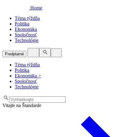
Home
Téma týždňa
Politika
Ekonomika
Spoločnosť
Technológie
Predplatné
Téma týždňa
Politika
Ekonomika
>
Spoločnosť
Technológie
Vitajte na Štandarde