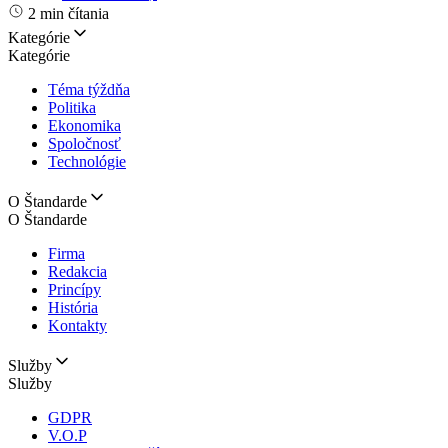
2 min čítania
Kategórie
Kategórie
Téma týždňa
Politika
Ekonomika
Spoločnosť
Technológie
O Štandarde
O Štandarde
Firma
Redakcia
Princípy
História
Kontakty
Služby
Služby
GDPR
V.O.P