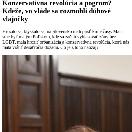
Konzervatívna revolúcia a pogrom?
Kdeže, vo vláde sa rozmohli dúhové
vlajočky
Hrozilo sa, blýskalo sa, na Slovensko mali prísť kruté časy. Mali
sme byť malým Poľskom, kde sa začnú vyhlasovať zóny bez
LGBT, mala hroziť orbanizácia a konzervatívna revolúcia, ktorá nás
mala vrátiť desaťročia dozadu. Čo je z toho naozaj?