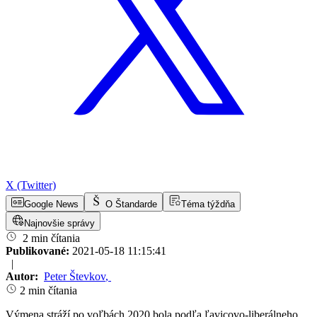
X (Twitter)
Google News
O Štandarde
Téma týždňa
Najnovšie správy
2 min čítania
Publikované:
2021-05-18 11:15:41
|
Autor:
Peter Števkov
,
2 min čítania
Výmena stráží po voľbách 2020 bola podľa ľavicovo-liberálneho