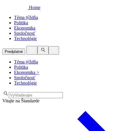
Home
Téma týždňa
Politika
Ekonomika
Spoločnosť
Technológie
Predplatné
Téma týždňa
Politika
Ekonomika
>
Spoločnosť
Technológie
Vitajte na Štandarde