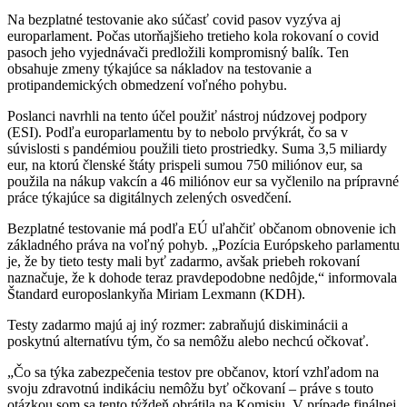
Na bezplatné testovanie ako súčasť covid pasov vyzýva aj
europarlament. Počas utorňajšieho tretieho kola rokovaní o covid
pasoch jeho vyjednávači predložili kompromisný balík. Ten
obsahuje zmeny týkajúce sa nákladov na testovanie a
protipandemických obmedzení voľného pohybu.
Poslanci navrhli na tento účel použiť nástroj núdzovej podpory
(ESI). Podľa europarlamentu by to nebolo prvýkrát, čo sa v
súvislosti s pandémiou použili tieto prostriedky. Suma 3,5 miliardy
eur, na ktorú členské štáty prispeli sumou 750 miliónov eur, sa
použila na nákup vakcín a 46 miliónov eur sa vyčlenilo na prípravné
práce týkajúce sa digitálnych zelených osvedčení.
Bezplatné testovanie má podľa EÚ uľahčiť občanom obnovenie ich
základného práva na voľný pohyb. „Pozícia Európskeho parlamentu
je, že by tieto testy mali byť zadarmo, avšak priebeh rokovaní
naznačuje, že k dohode teraz pravdepodobne nedôjde,“ informovala
Štandard europoslankyňa Miriam Lexmann (KDH).
Testy zadarmo majú aj iný rozmer: zabraňujú diskiminácii a
poskytnú alternatívu tým, čo sa nemôžu alebo nechcú očkovať.
„Čo sa týka zabezpečenia testov pre občanov, ktorí vzhľadom na
svoju zdravotnú indikáciu nemôžu byť očkovaní – práve s touto
otázkou som sa tento týždeň obrátila na Komisiu. V prípade finálnej