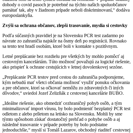
dohody o covid pasoch je potrebné na týchto našich spoluobčanov
pamätať tak, aby v žiadnom prípade neboli diskriminovaní,“ dodáva
europoslankyňa.
Zvýši sa ochrana občanov, zlepší trasovanie, myslia si cestovky
Podľa súčasných pravidiel je na Slovensku PCR test zadarmo po
návrate zo zahraničia najskôr na ôsmy deň po registrácii. Rovnako
sa tento test hradí osobám, ktoré boli v kontakte s pozitívnym.
Letné preplácanie bez rozdielu pre všetkých by mohlo pomôcť aj
cestovným kanceláriám. Túto možnosť považujú za logické riešenie,
ako prispieť k ochrane cestujúcich v letnej dovolenkovej sezóne.
„Preplácanie PCR testov pred cestou do zahraničia podporujeme,
kým nebudú mať všetci občania možnosť využiť ponuku očkovania
a pre občanov, ktorí sa očkovať nemôžu zo zdravotných či iných
dôvodov,“ uviedol Jozef Zelizňák z cestovnej kancelárie BUBO.
„Ideálne riešenie, ako obmedziť cezhraničný pohyb osôb, a tým
minimalizovať import vírusu, by bolo podmieniť bezplatný PCR test
odletom z alebo príletom na letisko na Slovensku. Mohli by sme
týmto spôsobom získať dostatočný prehľad o pohybe osôb a aj
následné trasovanie v prípade potreby by bolo podstatne
jednoduchšie,“ myslí si Tomáš Lazarov, obchodný riaditeľ cestovnej