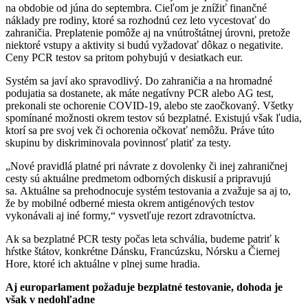
na obdobie od júna do septembra. Cieľom je znížiť finančné
náklady pre rodiny, ktoré sa rozhodnú cez leto vycestovať do
zahraničia. Preplatenie pomôže aj na vnútroštátnej úrovni, pretože
niektoré vstupy a aktivity si budú vyžadovať dôkaz o negativite.
Ceny PCR testov sa pritom pohybujú v desiatkach eur.
Systém sa javí ako spravodlivý. Do zahraničia a na hromadné
podujatia sa dostanete, ak máte negatívny PCR alebo AG test,
prekonali ste ochorenie COVID-19, alebo ste zaočkovaný. Všetky
spomínané možnosti okrem testov sú bezplatné. Existujú však ľudia,
ktorí sa pre svoj vek či ochorenia očkovať nemôžu. Práve túto
skupinu by diskriminovala povinnosť platiť za testy.
„Nové pravidlá platné pri návrate z dovolenky či inej zahraničnej
cesty sú aktuálne predmetom odborných diskusií a pripravujú
sa. Aktuálne sa prehodnocuje systém testovania a zvažuje sa aj to,
že by mobilné odberné miesta okrem antigénových testov
vykonávali aj iné formy,“ vysvetľuje rezort zdravotníctva.
Ak sa bezplatné PCR testy počas leta schvália, budeme patriť k
hŕstke štátov, konkrétne Dánsku, Francúzsku, Nórsku a Čiernej
Hore, ktoré ich aktuálne v plnej sume hradia.
Aj europarlament požaduje bezplatné testovanie, dohoda je
však v nedohľadne