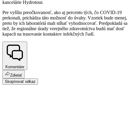
kancelárie Hydrotour.
Pre vyššiu preočkovanosť, ako aj percento tých, čo COVID-19
prekonali, prichádza táto možnosť do úvahy. Vzoriek bude menej,
preto by ich laboratóriá mali stíhať vyhodnocovať. Predpokladá sa
tiež, že regionálne úrady verejného zdravotníctva budú mať dosť
kapacít na trasovanie kontaktov infekčných ľudí.
Komentáre
Zdielať
Skopírovať odkaz