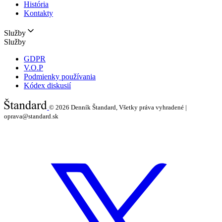
História
Kontakty
Služby
Služby
GDPR
V.O.P
Podmienky používania
Kódex diskusií
© 2026
Denník Štandard, Všetky práva vyhradené |
oprava@standard.sk