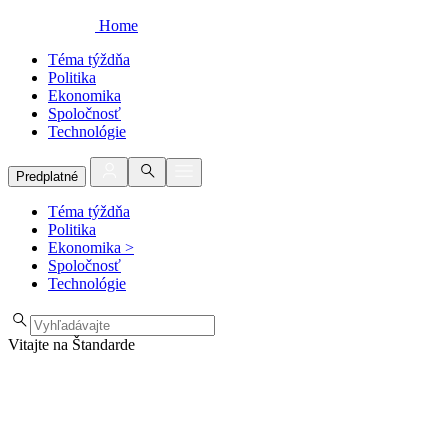
Home
Téma týždňa
Politika
Ekonomika
Spoločnosť
Technológie
Predplatné
Téma týždňa
Politika
Ekonomika
>
Spoločnosť
Technológie
Vitajte na Štandarde