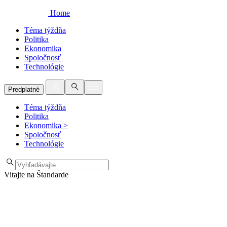
Home
Téma týždňa
Politika
Ekonomika
Spoločnosť
Technológie
Predplatné
Téma týždňa
Politika
Ekonomika
>
Spoločnosť
Technológie
Vitajte na Štandarde