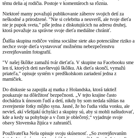
tému delia aj rodičia. Postoje v komentároch sa rôznia.
Niektoré mamy považujú publikovanie záberov svojich detí za
neškodné a prirodzené. "Nie si celebrita a neuveríš, ale tvoje dieťa
nie je pupok sveta," píše jedna z diskutujúcich na adresu druhej,
ktorá považuje za správne svoje dieťa mediálne chrániť.
Ďalšia skupina rodičov vníma sociálne siete ako potenciálne riziko a
nechce svoje dieťa vystavovať možnému nebezpečenstvu
zverejňovaním fotografií.
"V našej škôlke zamažú tvár dieťaťa. V skupine na Facebooku sme
len tí, ktorých deti navštevujú škôlku. Ak dieťa skončí, vymažú
priateľa," opisuje systém v predškolskom zariadení jedna z
mamičiek.
Do diskusie sa zapojila aj matka z Holandska, ktorá taktiež
poukazuje na dôležitosť bezpečnosti. „V tejto krajine často
dochádza k únosom ľudí a detí, nikdy by som nedala súhlas na
zverejnenie fotky môjho syna. Jasné, že ho ľudia vidia vonku, ale
nevieš, akí všelijakí úchyláci a skupiny sú, aby si mohli naštudovať,
kde a kedy sa pohybuje a v čom je oblečený,“ vyjadruje svoje
obavy Slovenska žijúca v zahraničí.
Používateľka Nela opisuje svoju skúsenosť. „So zverejňovaním