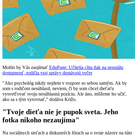
Mohlo by Vás zaujímať
EduPage: Učitelia cítia tlak na neustálu
dostupnosť, rodičia vraj správy dostávajú večer
"Ako psychológ nikdy nejdem v rozpore so sebou samým. Ak by
som s rodičom nesúhlasil, neviem, či by som chcel dieťaťu
vysvetľovať svoju nesúhlasnú pozíciu. Ale áno, môžeme ho učiť,
ako sa s tým vyrovnať," dodáva Križo.
"Tvoje dieťa nie je pupok sveta. Jeho
fotka nikoho nezaujíma"
Na sociálnych sieťach a diskusných fórach sa o svoje názory na túto