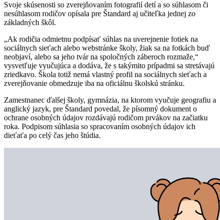
Svoje skúsenosti so zverejňovaním fotografií detí a so súhlasom či
nesúhlasom rodičov opísala pre Štandard aj učiteľka jednej zo
základných škôl.
„Ak rodičia odmietnu podpísať súhlas na uverejnenie fotiek na
sociálnych sieťach alebo webstránke školy, žiak sa na fotkách buď
neobjaví, alebo sa jeho tvár na spoločných záberoch rozmaže,“
vysvetľuje vyučujúca a dodáva, že s takýmito prípadmi sa stretávajú
zriedkavo. Škola totiž nemá vlastný profil na sociálnych sieťach a
zverejňovanie obmedzuje iba na oficiálnu školskú stránku.
Zamestnanec ďalšej školy, gymnázia, na ktorom vyučuje geografiu a
anglický jazyk, pre Štandard povedal, že písomný dokument o
ochrane osobných údajov rozdávajú rodičom prvákov na začiatku
roka. Podpisom súhlasia so spracovaním osobných údajov ich
dieťaťa po celý čas jeho štúdia.