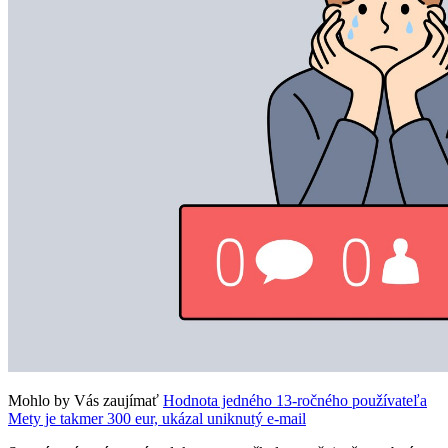
Mohlo by Vás zaujímať
Hodnota jedného 13-ročného používateľa
Mety je takmer 300 eur, ukázal uniknutý e-mail