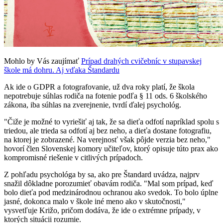
Mohlo by Vás zaujímať
Prípad drahých cvičebníc v stupavskej
škole má dohru. Aj vďaka Štandardu
Ak ide o GDPR a fotografovanie, už dva roky platí, že škola
nepotrebuje súhlas rodiča na fotenie podľa § 11 ods. 6 školského
zákona, iba súhlas na zverejnenie, tvrdí ďalej psychológ.
"Čiže je možné to vyriešiť aj tak, že sa dieťa odfotí napríklad spolu s
triedou, ale trieda sa odfotí aj bez neho, a dieťa dostane fotografiu,
na ktorej je zobrazené. Na verejnosť však pôjde verzia bez neho,"
hovorí člen Slovenskej komory učiteľov, ktorý opisuje túto prax ako
kompromisné riešenie v citlivých prípadoch.
Z pohľadu psychológa by sa, ako pre Štandard uvádza, najprv
snažil dôkladne porozumieť obavám rodiča. "Mal som prípad, keď
bolo dieťa pod medzinárodnou ochranou ako svedok. To bolo úplne
jasné, dokonca malo v škole iné meno ako v skutočnosti,"
vysvetľuje Križo, pričom dodáva, že ide o extrémne prípady, v
ktorých situácii rozumie.