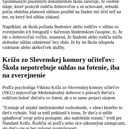
Spomínaným písomným dokumentom škola zaručuje, že osobné
údaje, ktoré poskytli rodičia dobrovoľne a sú uchované, nebudú
počas obdobia platnosti súhlasu použité na žiaden iný účel než na
ten, na ktorý bol súhlas získaný.
Napríklad, ak škola požiada študentov alebo rodičov o súhlas so
zverejnením ich fotografií v tlačenom študentskom časopise, to, že
ide o dobrovoľnú voľbu, znamená, že študenti alebo rodičia môžu
slobodne súhlas odmietnuť bez obáv, že by im škola odoprela
vzdelanie alebo akékoľvek služby.
Križo zo Slovenskej komory učiteľov:
Škola nepotrebuje súhlas na fotenie, iba
na zverejnenie
Podľa psychológa Viktora Križa zo Slovenskej komory učiteľov
(SKU) nepovoľuje Medzinárodný dohovor o právach dieťaťa
rodičom brániť dieťaťu vo fotení, ak o to samo prejaví záujem.
"Existuje už nejaké medzinárodné rozhodnutie, v rámci ktorého to
dieťa vyhralo. Súd sa totiž priklonil k tomu, že dieťa si môže
uplatňovať svoje práva postupne, ako nadobúda rozum," tvrdí pre
Štandard Križo. Rodičia sú podľa neho síce zákonnými zástupcami,
ale dieťa nie je bez právnej svojprávnosti.