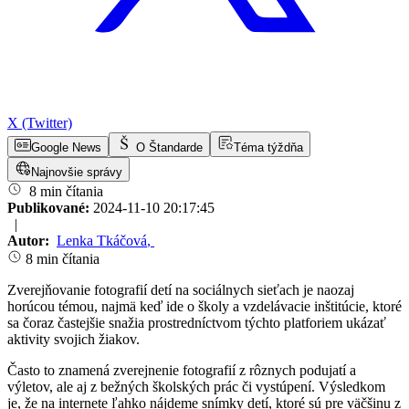
X (Twitter)
Google News
O Štandarde
Téma týždňa
Najnovšie správy
8 min čítania
Publikované:
2024-11-10 20:17:45
|
Autor:
Lenka Tkáčová
,
8 min čítania
Zverejňovanie fotografií detí na sociálnych sieťach je naozaj
horúcou témou, najmä keď ide o školy a vzdelávacie inštitúcie, ktoré
sa čoraz častejšie snažia prostredníctvom týchto platforiem ukázať
aktivity svojich žiakov.
Často to znamená zverejnenie fotografií z rôznych podujatí a
výletov, ale aj z bežných školských prác či vystúpení. Výsledkom
je, že na internete ľahko nájdeme snímky detí, ktoré sú pre väčšinu z