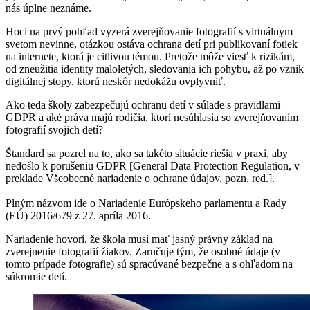
nás úplne neznáme.
Hoci na prvý pohľad vyzerá zverejňovanie fotografií s virtuálnym
svetom nevinne, otázkou ostáva ochrana detí pri publikovaní fotiek
na internete, ktorá je citlivou témou. Pretože môže viesť k rizikám,
od zneužitia identity maloletých, sledovania ich pohybu, až po vznik
digitálnej stopy, ktorú neskôr nedokážu ovplyvniť.
Ako teda školy zabezpečujú ochranu detí v súlade s pravidlami
GDPR a aké práva majú rodičia, ktorí nesúhlasia so zverejňovaním
fotografií svojich detí?
Štandard sa pozrel na to, ako sa takéto situácie riešia v praxi, aby
nedošlo k porušeniu GDPR [General Data Protection Regulation, v
preklade Všeobecné nariadenie o ochrane údajov, pozn. red.].
Plným názvom ide o Nariadenie Európskeho parlamentu a Rady
(EÚ) 2016/679 z 27. apríla 2016.
Nariadenie hovorí, že škola musí mať jasný právny základ na
zverejnenie fotografií žiakov. Zaručuje tým, že osobné údaje (v
tomto prípade fotografie) sú spracúvané bezpečne a s ohľadom na
súkromie detí.