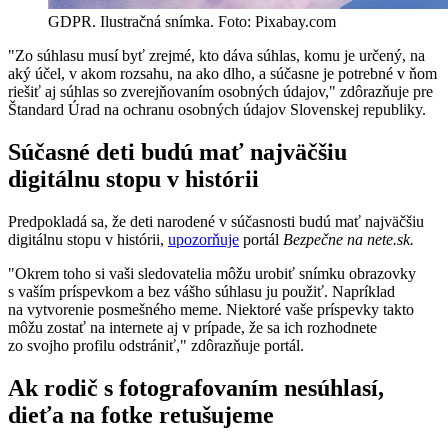
GDPR. Ilustračná snímka. Foto: Pixabay.com
"Zo súhlasu musí byť zrejmé, kto dáva súhlas, komu je určený, na
aký účel, v akom rozsahu, na ako dlho, a súčasne je potrebné v ňom
riešiť aj súhlas so zverejňovaním osobných údajov," zdôrazňuje pre
Štandard Úrad na ochranu osobných údajov Slovenskej republiky.
Súčasné deti budú mať najväčšiu
digitálnu stopu v histórii
Predpokladá sa, že deti narodené v súčasnosti budú mať najväčšiu
digitálnu stopu v histórii,
upozorňuje
portál
Bezpečne na nete.sk.
"Okrem toho si vaši sledovatelia môžu urobiť snímku obrazovky
s vaším príspevkom a bez vášho súhlasu ju použiť. Napríklad
na vytvorenie posmešného meme. Niektoré vaše príspevky takto
môžu zostať na internete aj v prípade, že sa ich rozhodnete
zo svojho profilu odstrániť," zdôrazňuje portál.
Ak rodič s fotografovaním nesúhlasí,
dieťa na fotke retušujeme