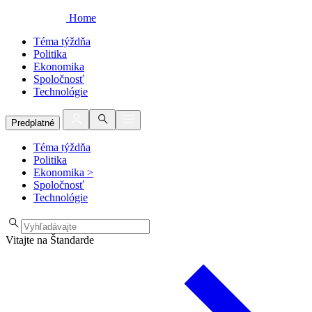
Home
Téma týždňa
Politika
Ekonomika
Spoločnosť
Technológie
Predplatné
Téma týždňa
Politika
Ekonomika
>
Spoločnosť
Technológie
Vitajte na Štandarde