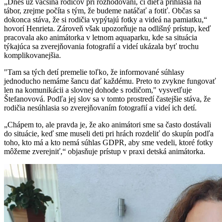
„Dnes už väčšina rodičov pri rozhodovaní, či dieťa prihlásia na
tábor, zrejme počíta s tým, že budeme natáčať a fotiť. Občas sa
dokonca stáva, že si rodičia vypýtajú fotky a videá na pamiatku,“
hovorí Henrieta. Zároveň však upozorňuje na odlišný prístup, keď
pracovala ako animátorka v letnom aquaparku, kde sa situácia
týkajúca sa zverejňovania fotografií a videí ukázala byť trochu
komplikovanejšia.
"Tam sa tých detí premelie toľko, že informované súhlasy
jednoducho nemáme šancu dať každému. Preto to zvykne fungovať
len na komunikácii a slovnej dohode s rodičom," vysvetľuje
Štefanovová. Podľa jej slov sa v tomto prostredí častejšie stáva, že
rodičia nesúhlasia so zverejňovaním fotografií a videí ich detí.
„Chápem to, ale pravda je, že ako animátori sme sa často dostávali
do situácie, keď sme museli deti pri hrách rozdeliť do skupín podľa
toho, kto má a kto nemá súhlas GDPR, aby sme vedeli, ktoré fotky
môžeme zverejniť,“ objasňuje prístup v praxi detská animátorka.