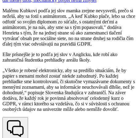
dal menej úloh, mechanický prepis nemá zmysel
Malému Kubkovi podľa jej slov mamka zrejme nevysvetlí, prečo si
neželá, aby sa fotil s animátorom. „A keď Kubko plače, lebo sa chce
odfotiť so svojím diplomom zo súťaže, s ostatnými deťmi a
animátorom, je na nás, aby sme sa s tým popasovali," dodáva
Henrieta s tým, že na jednej strane sú ako zamestnanci tlačení
vytvárať obsah pre sociálne siete, no na strane druhej sa rodičia čím
ďalej tým viac odvolávajú na pravidlá GDPR.
Ešte prísnejšie je to podľa jej slov v Anglicku, kde robí ako
zahraničná študentka prehliadky areálu školy.
„Všetko je robené elektronicky, aby sa predišlo situáciám, že by
papier s menami mohol zostať niekde zabudnutý. Po každej
prehliadke sme kontrolovaní, či skutočne vymazávame dokumenty s
mennými zoznamami, aby sa informácie neuchovávali dlhšie, než je
dohodnuté,“ popisuje Slovenka študujúca v zahraničí. Na záver
dodáva, že každý rok je povinná absolvovať celodenný kurz o
GDPR, v rámci ktorého sa vzdeláva, čo si v súvislosti s ochranou
osobných údajov na univerzite môže alebo nemôže dovoliť.