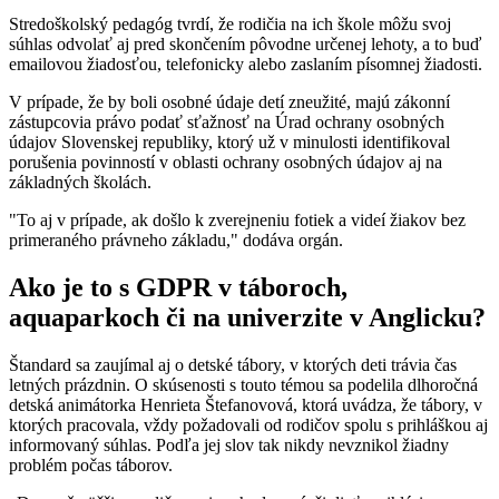
Stredoškolský pedagóg tvrdí, že rodičia na ich škole môžu svoj
súhlas odvolať aj pred skončením pôvodne určenej lehoty, a to buď
emailovou žiadosťou, telefonicky alebo zaslaním písomnej žiadosti.
V prípade, že by boli osobné údaje detí zneužité, majú zákonní
zástupcovia právo podať sťažnosť na Úrad ochrany osobných
údajov Slovenskej republiky, ktorý už v minulosti identifikoval
porušenia povinností v oblasti ochrany osobných údajov aj na
základných školách.
"To aj v prípade, ak došlo k zverejneniu fotiek a videí žiakov bez
primeraného právneho základu," dodáva orgán.
Ako je to s GDPR v táboroch,
aquaparkoch či na univerzite v Anglicku?
Štandard sa zaujímal aj o detské tábory, v ktorých deti trávia čas
letných prázdnin. O skúsenosti s touto témou sa podelila dlhoročná
detská animátorka Henrieta Štefanovová, ktorá uvádza, že tábory, v
ktorých pracovala, vždy požadovali od rodičov spolu s prihláškou aj
informovaný súhlas. Podľa jej slov tak nikdy nevznikol žiadny
problém počas táborov.