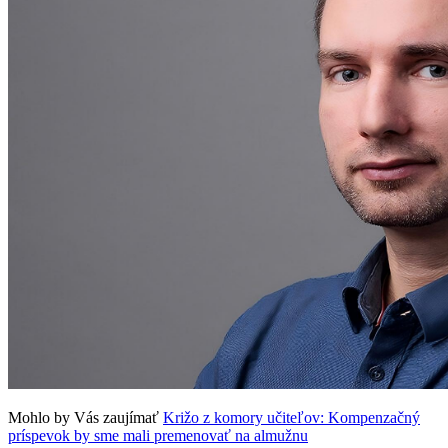
Mohlo by Vás zaujímať
Križo z komory učiteľov: Kompenzačný
príspevok by sme mali premenovať na almužnu