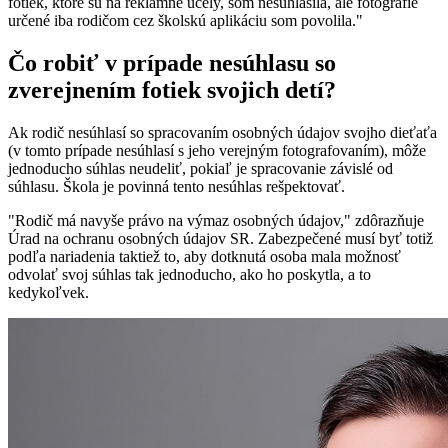
fotiek, ktoré sú na reklamné účely, som nesúhlasila, ale fotografie
určené iba rodičom cez školskú aplikáciu som povolila."
Čo robiť v prípade nesúhlasu so
zverejnením fotiek svojich detí?
Ak rodič nesúhlasí so spracovaním osobných údajov svojho dieťaťa
(v tomto prípade nesúhlasí s jeho verejným fotografovaním), môže
jednoducho súhlas neudeliť, pokiaľ je spracovanie závislé od
súhlasu. Škola je povinná tento nesúhlas rešpektovať.
"Rodič má navyše právo na výmaz osobných údajov," zdôrazňuje
Úrad na ochranu osobných údajov SR. Zabezpečené musí byť totiž
podľa nariadenia taktiež to, aby dotknutá osoba mala možnosť
odvolať svoj súhlas tak jednoducho, ako ho poskytla, a to
kedykoľvek.