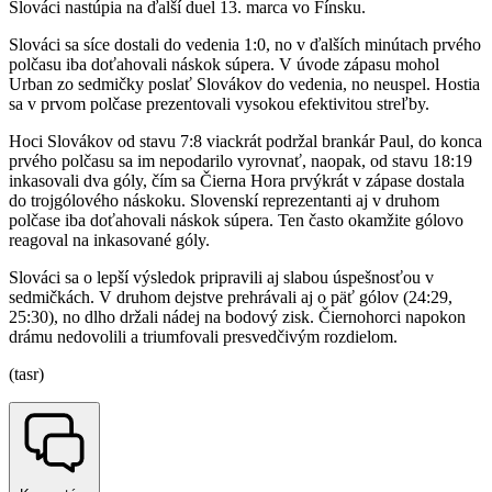
Slováci nastúpia na ďalší duel 13. marca vo Fínsku.
Slováci sa síce dostali do vedenia 1:0, no v ďalších minútach prvého
polčasu iba doťahovali náskok súpera. V úvode zápasu mohol
Urban zo sedmičky poslať Slovákov do vedenia, no neuspel. Hostia
sa v prvom polčase prezentovali vysokou efektivitou streľby.
Hoci Slovákov od stavu 7:8 viackrát podržal brankár Paul, do konca
prvého polčasu sa im nepodarilo vyrovnať, naopak, od stavu 18:19
inkasovali dva góly, čím sa Čierna Hora prvýkrát v zápase dostala
do trojgólového náskoku. Slovenskí reprezentanti aj v druhom
polčase iba doťahovali náskok súpera. Ten často okamžite gólovo
reagoval na inkasované góly.
Slováci sa o lepší výsledok pripravili aj slabou úspešnosťou v
sedmičkách. V druhom dejstve prehrávali aj o päť gólov (24:29,
25:30), no dlho držali nádej na bodový zisk. Čiernohorci napokon
drámu nedovolili a triumfovali presvedčivým rozdielom.
(tasr)