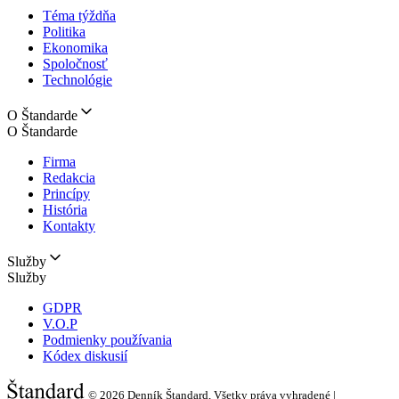
Téma týždňa
Politika
Ekonomika
Spoločnosť
Technológie
O Štandarde
O Štandarde
Firma
Redakcia
Princípy
História
Kontakty
Služby
Služby
GDPR
V.O.P
Podmienky používania
Kódex diskusií
© 2026
Denník Štandard, Všetky práva vyhradené |