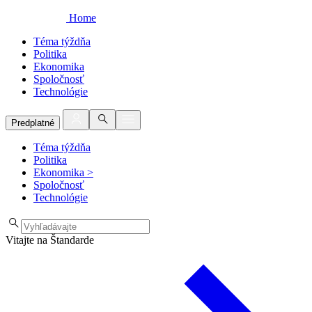
Home
Téma týždňa
Politika
Ekonomika
Spoločnosť
Technológie
Predplatné
Téma týždňa
Politika
Ekonomika
>
Spoločnosť
Technológie
Vitajte na Štandarde