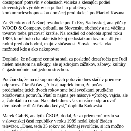
dostupnosť potravín v oblastiach vidieka a klesajúci podiel
slovenských výrobkov na pultoch a problémy s
konkurencieschopnosťou domácej produkcie," podčiarkol Kasana.
Za 35 rokov od Nežnej revolúcie podľa Evy Sadovskej, analytičky
WOOD & Company, pribudli na Slovensku obchody a na väčšinu
tovarov treba pracovať kratšie. Na rozdiel od obdobia spred roku
1989, ktoré bolo charakteristické aj nedostatkom tovaru a dlhými
radmi pred obchodmi, majú v súčasnosti Slováci oveľa viac
možností kde a ako nakupovať.
Doplnila, že nákupné centrá sa stali za posledné desaťročia pre ľudí
nielen miestom na nákupy, ale aj zdrojom zážitkov, zábavy, kultúry
či gastronómie pod jednou strechou.
Podčiarkla, že na nákup mnohých potravín dnes stačí v priemere
odpracovať kratší čas. „A to aj napriek tomu, že počas
predchádzajúcich dvoch rokov sme boli svedkami prudkého
zdražovania potravín. Platí to najmä pre mäsové výrobky, vajcia, ale
aj čokoládu a cukor. Na chlieb dnes však musíme odpracovať
dvojnásobne dlhší čas ako kedysi," doplnila Sadovská.
Marek Gábriš, analytik ČSOB, dodal, že za priemernú mzdu sa
v slovenskej časti republiky v roku 1989 nedal kúpiť žiaden
televízor. „Dnes, teda 35 rokov od Nežnej revolúcie, si ich možno