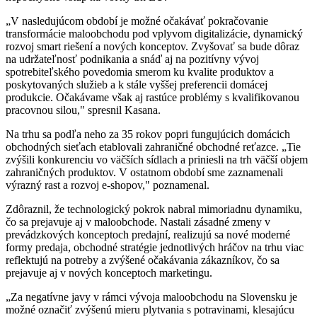
„V nasledujúcom období je možné očakávať pokračovanie
transformácie maloobchodu pod vplyvom digitalizácie, dynamický
rozvoj smart riešení a nových konceptov. Zvyšovať sa bude dôraz
na udržateľnosť podnikania a snáď aj na pozitívny vývoj
spotrebiteľského povedomia smerom ku kvalite produktov a
poskytovaných služieb a k stále vyššej preferencii domácej
produkcie. Očakávame však aj rastúce problémy s kvalifikovanou
pracovnou silou," spresnil Kasana.
Na trhu sa podľa neho za 35 rokov popri fungujúcich domácich
obchodných sieťach etablovali zahraničné obchodné reťazce. „Tie
zvýšili konkurenciu vo väčších sídlach a priniesli na trh väčší objem
zahraničných produktov. V ostatnom období sme zaznamenali
výrazný rast a rozvoj e-shopov," poznamenal.
Zdôraznil, že technologický pokrok nabral mimoriadnu dynamiku,
čo sa prejavuje aj v maloobchode. Nastali zásadné zmeny v
prevádzkových konceptoch predajní, realizujú sa nové moderné
formy predaja, obchodné stratégie jednotlivých hráčov na trhu viac
reflektujú na potreby a zvýšené očakávania zákazníkov, čo sa
prejavuje aj v nových konceptoch marketingu.
„Za negatívne javy v rámci vývoja maloobchodu na Slovensku je
možné označiť zvýšenú mieru plytvania s potravinami, klesajúcu