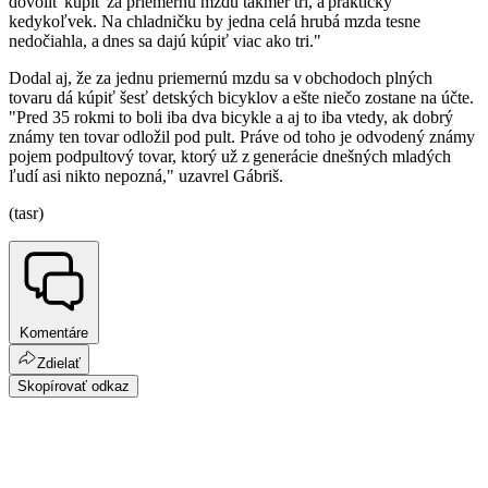
dovoliť kúpiť za priemernú mzdu takmer tri, a prakticky
kedykoľvek. Na chladničku by jedna celá hrubá mzda tesne
nedočiahla, a dnes sa dajú kúpiť viac ako tri."
Dodal aj, že za jednu priemernú mzdu sa v obchodoch plných
tovaru dá kúpiť šesť detských bicyklov a ešte niečo zostane na účte.
"Pred 35 rokmi to boli iba dva bicykle a aj to iba vtedy, ak dobrý
známy ten tovar odložil pod pult. Práve od toho je odvodený známy
pojem podpultový tovar, ktorý už z generácie dnešných mladých
ľudí asi nikto nepozná," uzavrel Gábriš.
(tasr)
Komentáre
Zdielať
Skopírovať odkaz