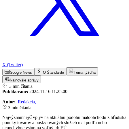
X (Twitter)
Google News
O Štandarde
Téma týždňa
Najnovšie správy
3 min čítania
Publikované:
2024-11-16 11:25:00
|
Autor:
Redakcia
,
3 min čítania
Najvýznamnejší vplyv na aktuálnu podobu maloobchodu z hľadiska
ponuky tovarov a poskytovaných služieb mal podľa neho
nepochybne vstup na voľný trh EÚ.