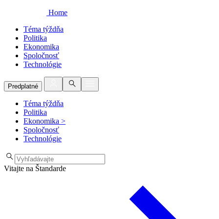
Home
Téma týždňa
Politika
Ekonomika
Spoločnosť
Technológie
Predplatné
Téma týždňa
Politika
Ekonomika
>
Spoločnosť
Technológie
Vitajte na Štandarde