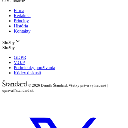
O Štandarde
Firma
Redakcia
Princípy
História
Kontakty
Služby
Služby
GDPR
V.O.P
Podmienky používania
Kódex diskusií
© 2026
Denník Štandard, Všetky práva vyhradené |
oprava@standard.sk