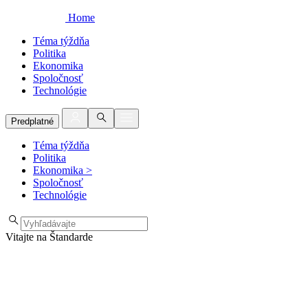
Home
Téma týždňa
Politika
Ekonomika
Spoločnosť
Technológie
Predplatné
Téma týždňa
Politika
Ekonomika
>
Spoločnosť
Technológie
Vitajte na Štandarde