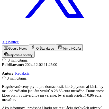
X (Twitter)
Google News
O Štandarde
Téma týždňa
Najnovšie správy
3 min čítania
Publikované:
2024-12-02 11:45:00
|
Autor:
Redakcia
,
3 min čítania
Regulované ceny plynu pre domácnosti, ktoré plynom aj kúria, by
mali od začiatku januára vzrásť o 28,63 eura mesačne. Domácnosti,
ktoré plyn využívajú iba na varenie, by si mali priplatiť 0,96 eura
mesačne.
Ako informoval predseda Úradu pre reguláciu sieťových odvetví