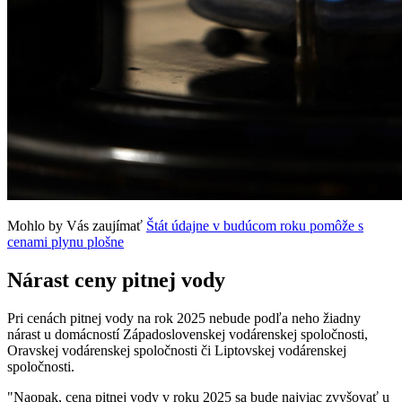
Mohlo by Vás zaujímať
Štát údajne v budúcom roku pomôže s
cenami plynu plošne
Nárast ceny pitnej vody
Pri cenách pitnej vody na rok 2025 nebude podľa neho žiadny
nárast u domácností Západoslovenskej vodárenskej spoločnosti,
Oravskej vodárenskej spoločnosti či Liptovskej vodárenskej
spoločnosti.
"Naopak, cena pitnej vody v roku 2025 sa bude najviac zvyšovať u