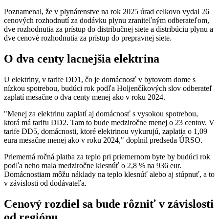
Poznamenal, že v plynárenstve na rok 2025 úrad celkovo vydal 26
cenových rozhodnutí za dodávku plynu zraniteľným odberateľom,
dve rozhodnutia za prístup do distribučnej siete a distribúciu plynu a
dve cenové rozhodnutia za prístup do prepravnej siete.
O dva centy lacnejšia elektrina
U elektriny, v tarife DD1, čo je domácnosť v bytovom dome s
nízkou spotrebou, budúci rok podľa Holjenčíkových slov odberateľ
zaplatí mesačne o dva centy menej ako v roku 2024.
"Menej za elektrinu zaplatí aj domácnosť s vysokou spotrebou,
ktorá má tarifu DD2. Tam to bude medziročne menej o 23 centov. V
tarife DD5, domácnosti, ktoré elektrinou vykurujú, zaplatia o 1,09
eura mesačne menej ako v roku 2024," doplnil predseda ÚRSO.
Priemerná ročná platba za teplo pri priemernom byte by budúci rok
podľa neho mala medziročne klesnúť o 2,8 % na 936 eur.
Domácnostiam môžu náklady na teplo klesnúť alebo aj stúpnuť, a to
v závislosti od dodávateľa.
Cenový rozdiel sa bude rôzniť v závislosti
od regiónu