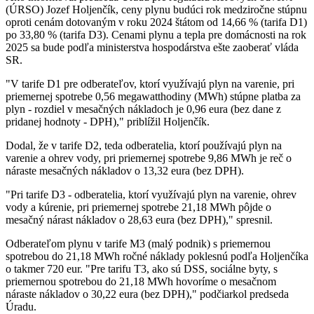
(ÚRSO) Jozef Holjenčík, ceny plynu budúci rok medziročne stúpnu
oproti cenám dotovaným v roku 2024 štátom od 14,66 % (tarifa D1)
po 33,80 % (tarifa D3). Cenami plynu a tepla pre domácnosti na rok
2025 sa bude podľa ministerstva hospodárstva ešte zaoberať vláda
SR.
"V tarife D1 pre odberateľov, ktorí využívajú plyn na varenie, pri
priemernej spotrebe 0,56 megawatthodiny (MWh) stúpne platba za
plyn - rozdiel v mesačných nákladoch je 0,96 eura (bez dane z
pridanej hodnoty - DPH)," priblížil Holjenčík.
Dodal, že v tarife D2, teda odberatelia, ktorí používajú plyn na
varenie a ohrev vody, pri priemernej spotrebe 9,86 MWh je reč o
náraste mesačných nákladov o 13,32 eura (bez DPH).
"Pri tarife D3 - odberatelia, ktorí využívajú plyn na varenie, ohrev
vody a kúrenie, pri priemernej spotrebe 21,18 MWh pôjde o
mesačný nárast nákladov o 28,63 eura (bez DPH)," spresnil.
Odberateľom plynu v tarife M3 (malý podnik) s priemernou
spotrebou do 21,18 MWh ročné náklady poklesnú podľa Holjenčíka
o takmer 720 eur. "Pre tarifu T3, ako sú DSS, sociálne byty, s
priemernou spotrebou do 21,18 MWh hovoríme o mesačnom
náraste nákladov o 30,22 eura (bez DPH)," podčiarkol predseda
Úradu.