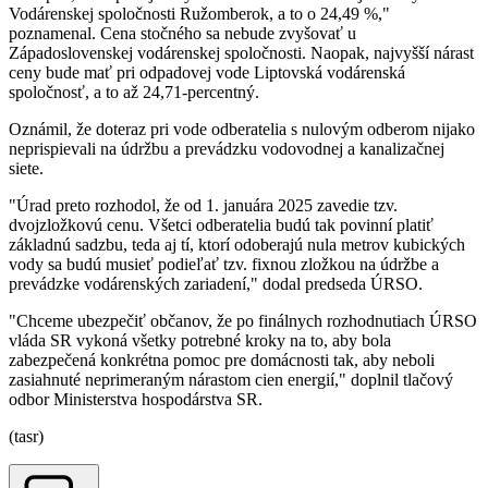
Vodárenskej spoločnosti Ružomberok, a to o 24,49 %,"
poznamenal. Cena stočného sa nebude zvyšovať u
Západoslovenskej vodárenskej spoločnosti. Naopak, najvyšší nárast
ceny bude mať pri odpadovej vode Liptovská vodárenská
spoločnosť, a to až 24,71-percentný.
Oznámil, že doteraz pri vode odberatelia s nulovým odberom nijako
neprispievali na údržbu a prevádzku vodovodnej a kanalizačnej
siete.
"Úrad preto rozhodol, že od 1. januára 2025 zavedie tzv.
dvojzložkovú cenu. Všetci odberatelia budú tak povinní platiť
základnú sadzbu, teda aj tí, ktorí odoberajú nula metrov kubických
vody sa budú musieť podieľať tzv. fixnou zložkou na údržbe a
prevádzke vodárenských zariadení," dodal predseda ÚRSO.
"Chceme ubezpečiť občanov, že po finálnych rozhodnutiach ÚRSO
vláda SR vykoná všetky potrebné kroky na to, aby bola
zabezpečená konkrétna pomoc pre domácnosti tak, aby neboli
zasiahnuté neprimeraným nárastom cien energií," doplnil tlačový
odbor Ministerstva hospodárstva SR.
(tasr)