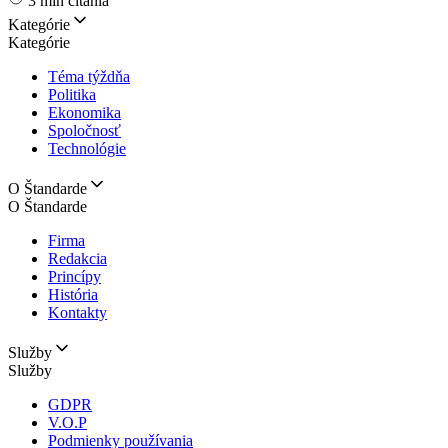
3 min čítania
Kategórie
Kategórie
Téma týždňa
Politika
Ekonomika
Spoločnosť
Technológie
O Štandarde
O Štandarde
Firma
Redakcia
Princípy
História
Kontakty
Služby
Služby
GDPR
V.O.P
Podmienky používania