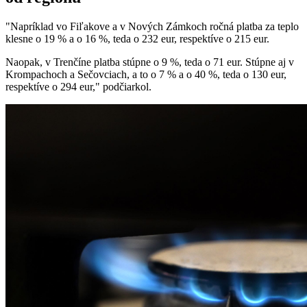
"Napríklad vo Fiľakove a v Nových Zámkoch ročná platba za teplo
klesne o 19 % a o 16 %, teda o 232 eur, respektíve o 215 eur.
Naopak, v Trenčíne platba stúpne o 9 %, teda o 71 eur. Stúpne aj v
Krompachoch a Sečovciach, a to o 7 % a o 40 %, teda o 130 eur,
respektíve o 294 eur," podčiarkol.