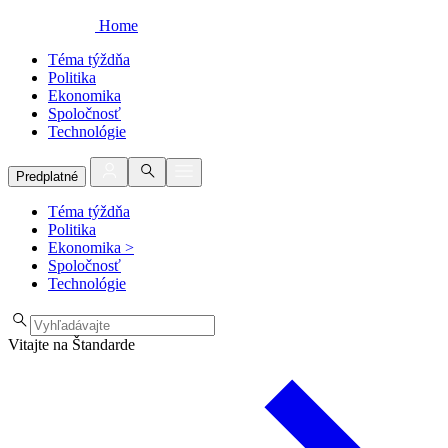
Home
Téma týždňa
Politika
Ekonomika
Spoločnosť
Technológie
Predplatné
Téma týždňa
Politika
Ekonomika
>
Spoločnosť
Technológie
Vitajte na Štandarde