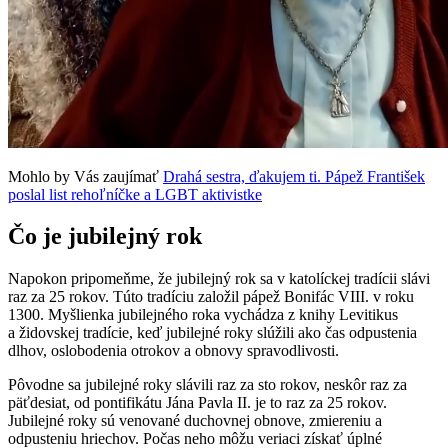
Mohlo by Vás zaujímať
Drahá sestra, ďakujem ti. Pápež František
poslal list rehoľníčke a LGBT aktivistke
Čo je jubilejný rok
Napokon pripomeňme, že jubilejný rok sa v katolíckej tradícii slávi
raz za 25 rokov. Túto tradíciu založil pápež Bonifác VIII. v roku
1300. Myšlienka jubilejného roka vychádza z knihy Levitikus
a židovskej tradície, keď jubilejné roky slúžili ako čas odpustenia
dlhov, oslobodenia otrokov a obnovy spravodlivosti.
Pôvodne sa jubilejné roky slávili raz za sto rokov, neskôr raz za
päťdesiat, od pontifikátu Jána Pavla II. je to raz za 25 rokov.
Jubilejné roky sú venované duchovnej obnove, zmiereniu a
odpusteniu hriechov. Počas neho môžu veriaci získať úplné