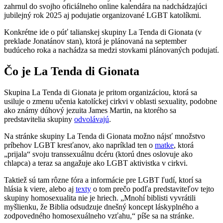
zahrnul do svojho oficiálneho online kalendára na nadchádzajúci
jubilejný rok 2025 aj podujatie organizované LGBT katolíkmi.
Konkrétne ide o púť talianskej skupiny La Tenda di Gionata (v
preklade Jonatánov stan), ktorá je plánovaná na september
budúceho roka a nachádza sa medzi stovkami plánovaných podujatí.
Čo je La Tenda di Gionata
Skupina La Tenda di Gionata je pritom organizáciou, ktorá sa
usiluje o zmenu učenia katolíckej cirkvi v oblasti sexuality, podobne
ako známy dúhový jezuita James Martin, na ktorého sa
predstavitelia skupiny
odvolávajú
.
Na stránke skupiny La Tenda di Gionata možno nájsť množstvo
príbehov LGBT kresťanov, ako napríklad ten o
matke
, ktorá
„prijala“ svoju transsexuálnu dcéru (ktorú dnes oslovuje ako
chlapca) a teraz sa angažuje ako LGBT aktivistka v cirkvi.
Taktiež sú tam rôzne fóra a informácie pre LGBT ľudí, ktorí sa
hlásia k viere, alebo aj
texty
o tom prečo podľa predstaviteľov tejto
skupiny homosexualita nie je hriech. „Mnohí biblisti vyvrátili
myšlienku, že Biblia odsudzuje dnešný koncept láskyplného a
zodpovedného homosexuálneho vzťahu,“ píše sa na stránke.