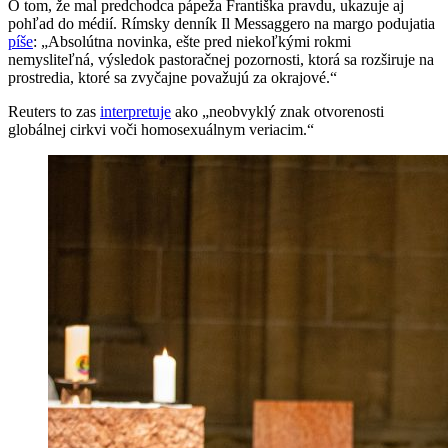
O tom, že mal predchodca pápeža Františka pravdu, ukazuje aj
pohľad do médií. Rímsky denník Il Messaggero na margo podujatia
píše
: „Absolútna novinka, ešte pred niekoľkými rokmi
nemysliteľná, výsledok pastoračnej pozornosti, ktorá sa rozširuje na
prostredia, ktoré sa zvyčajne považujú za okrajové.“
Reuters to zas
interpretuje
ako „neobvyklý znak otvorenosti
globálnej cirkvi voči homosexuálnym veriacim.“