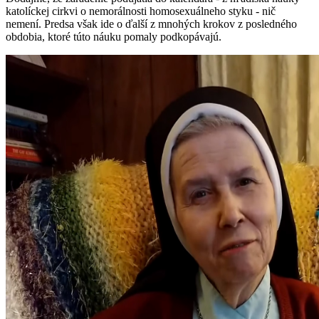
katolíckej cirkvi o nemorálnosti homosexuálneho styku - nič
nemení. Predsa však ide o ďalší z mnohých krokov z posledného
obdobia, ktoré túto náuku pomaly podkopávajú.