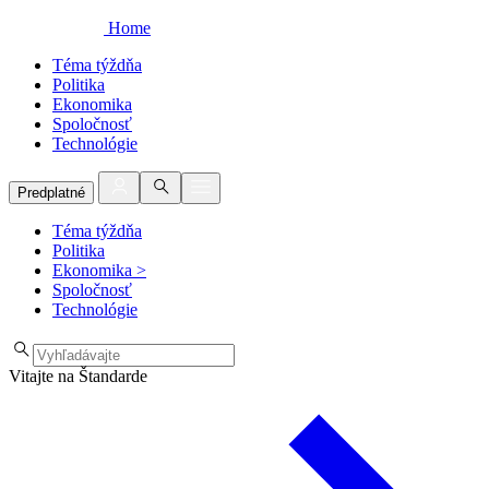
Home
Téma týždňa
Politika
Ekonomika
Spoločnosť
Technológie
Predplatné
Téma týždňa
Politika
Ekonomika
>
Spoločnosť
Technológie
Vitajte na Štandarde