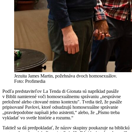
Jezuita James Martin, požehnáva dvoch homosexuálov.
Foto: Profimedia
Podľa predstaviteľov La Tenda di Gionata sú napríklad pasáže
v Biblii namierené voči homosexuálnemu správaniu „nesprávne
preložené alebo citované mimo kontextu". Tvrdia tiež, že pasáže
pripisované Pavlovi, ktoré odsudzujú homosexuálne správanie
„pravdepodobne napísali jeho asistenti,“ alebo, že „Písmo treba
vykladať vo svetle histórie a rozumu.“
Taktiež sa dá predpokladať, že názov skupiny poukazuje na biblickú