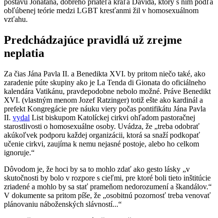
postavu Jonatána, dobrého priateľa kráľa Dávida, ktorý s ním podľa
obľúbenej teórie medzi LGBT kresťanmi žil v homosexuálnom
vzťahu.
Predchádzajúce pravidlá už zrejme
neplatia
Za čias Jána Pavla II. a Benedikta XVI. by pritom niečo také, ako
zaradenie púte skupiny ako je La Tenda di Gionata do oficiálneho
kalendára Vatikánu, pravdepodobne nebolo možné. Práve Benedikt
XVI. (vlastným menom Jozef Ratzinger) totiž ešte ako kardinál a
prefekt Kongregácie pre náuku viery počas pontifikátu Jána Pavla
II.
vydal
List biskupom Katolíckej cirkvi ohľadom pastoračnej
starostlivosti o homosexuálne osoby. Uvádza, že „treba odobrať
akúkoľvek podporu každej organizácii, ktorá sa snaží podkopať
učenie cirkvi, zaujíma k nemu nejasné postoje, alebo ho celkom
ignoruje.“
Dôvodom je, že hoci by sa to mohlo zdať ako gesto lásky „v
skutočnosti by bolo v rozpore s cieľmi, pre ktoré boli tieto inštitúcie
zriadené a mohlo by sa stať prameňom nedorozumení a škandálov.“
V dokumente sa pritom píše, že „osobitnú pozornosť treba venovať
plánovaniu náboženských slávností...“