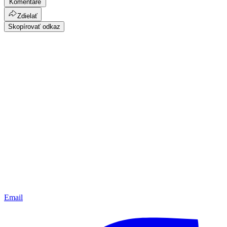
Komentáre
Zdielať
Skopírovať odkaz
Email