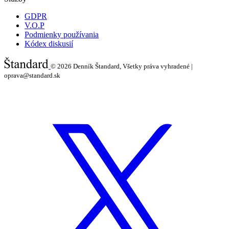
GDPR
V.O.P
Podmienky používania
Kódex diskusií
© 2026
Denník Štandard, Všetky práva vyhradené |
oprava@standard.sk