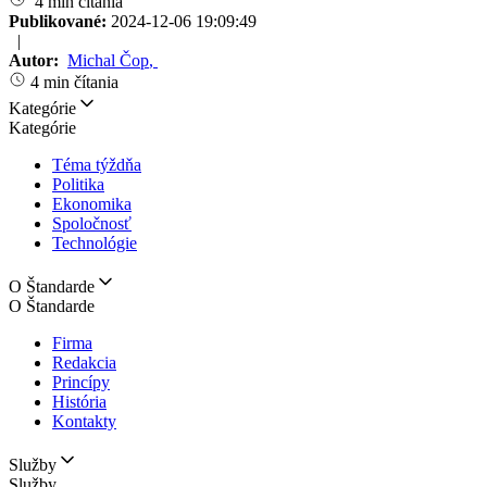
4 min čítania
Publikované:
2024-12-06 19:09:49
|
Autor:
Michal Čop
,
4 min čítania
Kategórie
Kategórie
Téma týždňa
Politika
Ekonomika
Spoločnosť
Technológie
O Štandarde
O Štandarde
Firma
Redakcia
Princípy
História
Kontakty
Služby
Služby