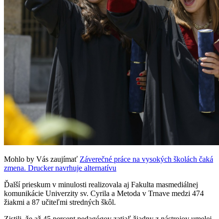
Mohlo by Vás zaujímať
Záverečné práce na vysokých školách čaká
zmena. Drucker navrhuje alternatívu
Ďalší prieskum v minulosti realizovala aj Fakulta masmediálnej
komunikácie Univerzity sv. Cyrila a Metoda v Trnave medzi 474
žiakmi a 87 učiteľmi stredných škôl.
Zistili, že až 45 percent pedagógov zatiaľ žiadny z nástrojov umelej