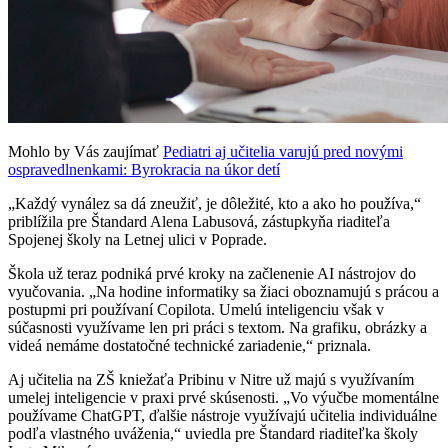
Mohlo by Vás zaujímať
Pediatri aj učitelia varujú pred novými
ospravedlnenkami: Byrokracia na úkor detí
„Každý vynález sa dá zneužiť, je dôležité, kto a ako ho používa,“
priblížila pre Štandard Alena Labusová, zástupkyňa riaditeľa
Spojenej školy na Letnej ulici v Poprade.
Škola už teraz podniká prvé kroky na začlenenie AI nástrojov do
vyučovania. „Na hodine informatiky sa žiaci oboznamujú s prácou a
postupmi pri používaní Copilota. Umelú inteligenciu však v
súčasnosti využívame len pri práci s textom. Na grafiku, obrázky a
videá nemáme dostatočné technické zariadenie,“ priznala.
Aj učitelia na ZŠ kniežaťa Pribinu v Nitre už majú s využívaním
umelej inteligencie v praxi prvé skúsenosti. „Vo výučbe momentálne
používame ChatGPT, ďalšie nástroje využívajú učitelia individuálne
podľa vlastného uváženia,“ uviedla pre Štandard riaditeľka školy