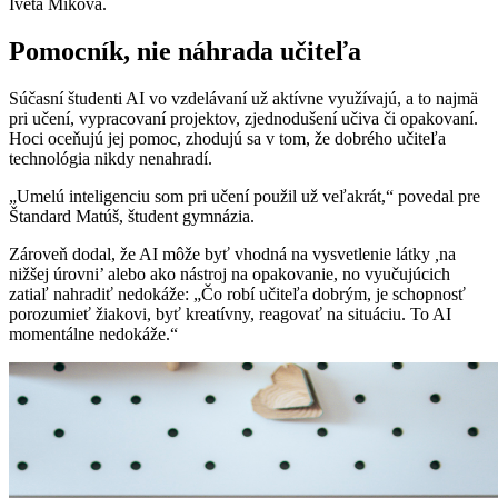
Iveta Miková.
Pomocník, nie náhrada učiteľa
Súčasní študenti AI vo vzdelávaní už aktívne využívajú, a to najmä
pri učení, vypracovaní projektov, zjednodušení učiva či opakovaní.
Hoci oceňujú jej pomoc, zhodujú sa v tom, že dobrého učiteľa
technológia nikdy nenahradí.
„Umelú inteligenciu som pri učení použil už veľakrát,“ povedal pre
Štandard Matúš, študent gymnázia.
Zároveň dodal, že AI môže byť vhodná na vysvetlenie látky
,
na
nižšej úrovni’ alebo ako nástroj na opakovanie, no vyučujúcich
zatiaľ nahradiť nedokáže: „Čo robí učiteľa dobrým, je schopnosť
porozumieť žiakovi, byť kreatívny, reagovať na situáciu. To AI
momentálne nedokáže.“