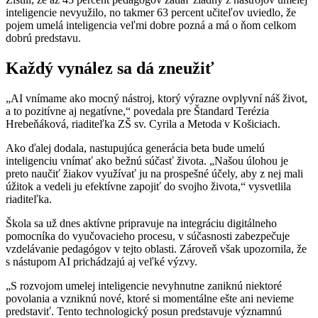
inteligencie nevyužilo, no takmer 63 percent učiteľov uviedlo, že
pojem umelá inteligencia veľmi dobre pozná a má o ňom celkom
dobrú predstavu.
Každý vynález sa dá zneužiť
„AI vnímame ako mocný nástroj, ktorý výrazne ovplyvní náš život,
a to pozitívne aj negatívne,“ povedala pre Štandard Terézia
Hrebeňáková, riaditeľka ZŠ sv. Cyrila a Metoda v Košiciach.
Ako ďalej dodala, nastupujúca generácia beta bude umelú
inteligenciu vnímať ako bežnú súčasť života. „Našou úlohou je
preto naučiť žiakov využívať ju na prospešné účely, aby z nej mali
úžitok a vedeli ju efektívne zapojiť do svojho života,“ vysvetlila
riaditeľka.
Škola sa už dnes aktívne pripravuje na integráciu digitálneho
pomocníka do vyučovacieho procesu, v súčasnosti zabezpečuje
vzdelávanie pedagógov v tejto oblasti. Zároveň však upozornila, že
s nástupom AI prichádzajú aj veľké výzvy.
„S rozvojom umelej inteligencie nevyhnutne zaniknú niektoré
povolania a vzniknú nové, ktoré si momentálne ešte ani nevieme
predstaviť. Tento technologický posun predstavuje významnú