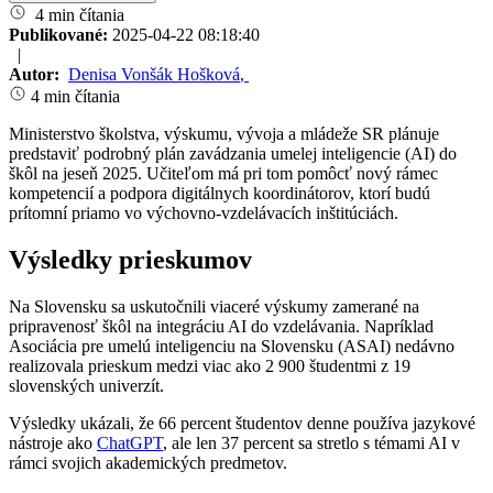
4 min čítania
Publikované:
2025-04-22 08:18:40
|
Autor:
Denisa Vonšák Hošková
,
4 min čítania
Ministerstvo školstva, výskumu, vývoja a mládeže SR plánuje
predstaviť podrobný plán zavádzania umelej inteligencie (AI) do
škôl na jeseň 2025. Učiteľom má pri tom pomôcť nový rámec
kompetencií a podpora digitálnych koordinátorov, ktorí budú
prítomní priamo vo výchovno-vzdelávacích inštitúciách.
Výsledky prieskumov
Na Slovensku sa uskutočnili viaceré výskumy zamerané na
pripravenosť škôl na integráciu AI do vzdelávania. Napríklad
Asociácia pre umelú inteligenciu na Slovensku (ASAI) nedávno
realizovala prieskum medzi viac ako 2 900 študentmi z 19
slovenských univerzít.
Výsledky ukázali, že 66 percent študentov denne používa jazykové
nástroje ako
ChatGPT
, ale len 37 percent sa stretlo s témami AI v
rámci svojich akademických predmetov.