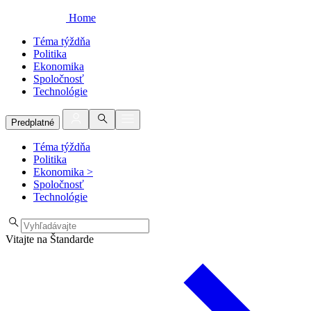
Home
Téma týždňa
Politika
Ekonomika
Spoločnosť
Technológie
Predplatné
Téma týždňa
Politika
Ekonomika
>
Spoločnosť
Technológie
Vitajte na Štandarde