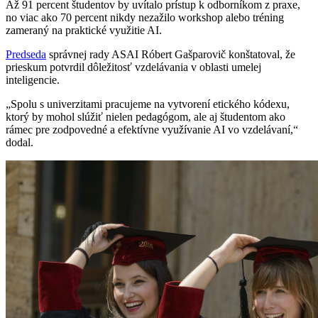
Až 91 percent študentov by uvítalo prístup k odborníkom z praxe,
no viac ako 70 percent nikdy nezažilo workshop alebo tréning
zameraný na praktické využitie AI.
Predseda
správnej rady ASAI Róbert Gašparovič konštatoval, že
prieskum potvrdil dôležitosť vzdelávania v oblasti umelej
inteligencie.
„Spolu s univerzitami pracujeme na vytvorení etického kódexu,
ktorý by mohol slúžiť nielen pedagógom, ale aj študentom ako
rámec pre zodpovedné a efektívne využívanie AI vo vzdelávaní,“
dodal.