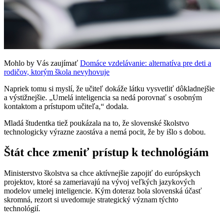
Mohlo by Vás zaujímať
Domáce vzdelávanie: alternatíva pre deti a
rodičov, ktorým škola nevyhovuje
Napriek tomu si myslí, že učiteľ dokáže látku vysvetliť dôkladnejšie
a výstižnejšie. „Umelá inteligencia sa nedá porovnať s osobným
kontaktom a prístupom učiteľa,“ dodala.
Mladá študentka tiež poukázala na to, že slovenské školstvo
technologicky výrazne zaostáva a nemá pocit, že by išlo s dobou.
Štát chce zmeniť prístup k technológiám
Ministerstvo školstva sa chce aktívnejšie zapojiť do európskych
projektov, ktoré sa zameriavajú na vývoj veľkých jazykových
modelov umelej inteligencie. Kým doteraz bola slovenská účasť
skromná, rezort si uvedomuje strategický význam týchto
technológií.