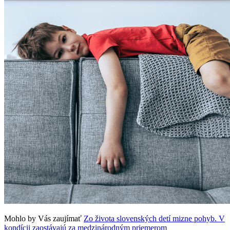
Mohlo by Vás zaujímať
Zo života slovenských detí mizne pohyb. V
kondícii zaostávajú za medzinárodným priemerom