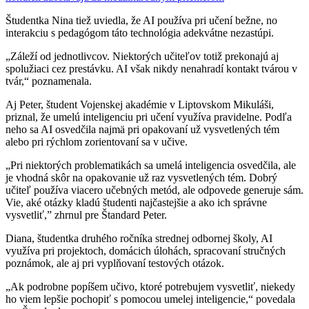
Študentka Nina tiež uviedla, že AI používa pri učení bežne, no
interakciu s pedagógom táto technológia adekvátne nezastúpi.
„Záleží od jednotlivcov. Niektorých učiteľov totiž prekonajú aj
spolužiaci cez prestávku. AI však nikdy nenahradí kontakt tvárou v
tvár,“ poznamenala.
Aj Peter, študent Vojenskej akadémie v Liptovskom Mikuláši,
priznal, že umelú inteligenciu pri učení využíva pravidelne. Podľa
neho sa AI osvedčila najmä pri opakovaní už vysvetlených tém
alebo pri rýchlom zorientovaní sa v učive.
„Pri niektorých problematikách sa umelá inteligencia osvedčila, ale
je vhodná skôr na opakovanie už raz vysvetlených tém. Dobrý
učiteľ používa viacero učebných metód, ale odpovede generuje sám.
Vie, aké otázky kladú študenti najčastejšie a ako ich správne
vysvetliť,” zhrnul pre Štandard Peter.
Diana, študentka druhého ročníka strednej odbornej školy, AI
využíva pri projektoch, domácich úlohách, spracovaní stručných
poznámok, ale aj pri vyplňovaní testových otázok.
„Ak podrobne popíšem učivo, ktoré potrebujem vysvetliť, niekedy
ho viem lepšie pochopiť s pomocou umelej inteligencie,“ povedala