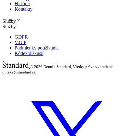
História
Kontakty
Služby
Služby
GDPR
V.O.P
Podmienky používania
Kódex diskusií
© 2026
Denník Štandard, Všetky práva vyhradené |
oprava@standard.sk