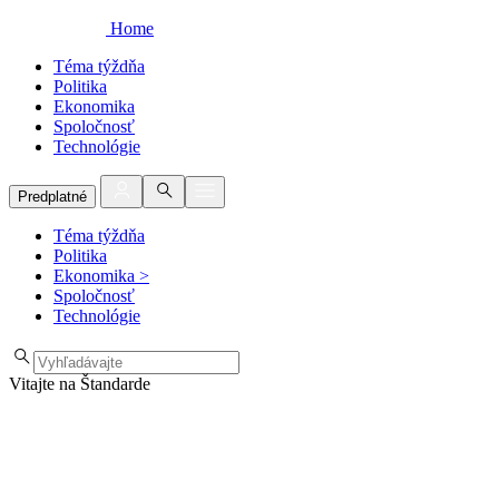
Home
Téma týždňa
Politika
Ekonomika
Spoločnosť
Technológie
Predplatné
Téma týždňa
Politika
Ekonomika
>
Spoločnosť
Technológie
Vitajte na Štandarde