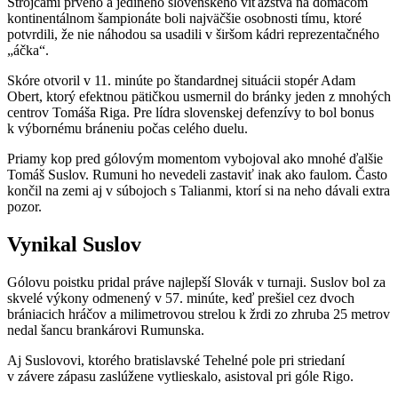
Strojcami prvého a jediného slovenského víťazstva na domácom
kontinentálnom šampionáte boli najväčšie osobnosti tímu, ktoré
potvrdili, že nie náhodou sa usadili v širšom kádri reprezentačného
„áčka“.
Skóre otvoril v 11. minúte po štandardnej situácii stopér Adam
Obert, ktorý efektnou pätičkou usmernil do bránky jeden z mnohých
centrov Tomáša Riga. Pre lídra slovenskej defenzívy to bol bonus
k výbornému bráneniu počas celého duelu.
Priamy kop pred gólovým momentom vybojoval ako mnohé ďalšie
Tomáš Suslov. Rumuni ho nevedeli zastaviť inak ako faulom. Často
končil na zemi aj v súbojoch s Talianmi, ktorí si na neho dávali extra
pozor.
Vynikal Suslov
Gólovu poistku pridal práve najlepší Slovák v turnaji. Suslov bol za
skvelé výkony odmenený v 57. minúte, keď prešiel cez dvoch
brániacich hráčov a milimetrovou strelou k žrdi zo zhruba 25 metrov
nedal šancu brankárovi Rumunska.
Aj Suslovovi, ktorého bratislavské Tehelné pole pri striedaní
v závere zápasu zaslúžene vytlieskalo, asistoval pri góle Rigo.