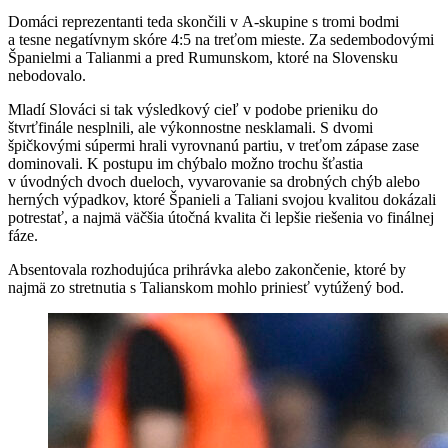
Domáci reprezentanti teda skončili v A-skupine s tromi bodmi
a tesne negatívnym skóre 4:5 na treťom mieste. Za sedembodovými
Španielmi a Talianmi a pred Rumunskom, ktoré na Slovensku
nebodovalo.
Mladí Slováci si tak výsledkový cieľ v podobe prieniku do
štvrťfinále nesplnili, ale výkonnostne nesklamali. S dvomi
špičkovými súpermi hrali vyrovnanú partiu, v treťom zápase zase
dominovali. K postupu im chýbalo možno trochu šťastia
v úvodných dvoch dueloch, vyvarovanie sa drobných chýb alebo
herných výpadkov, ktoré Španieli a Taliani svojou kvalitou dokázali
potrestať, a najmä väčšia útočná kvalita či lepšie riešenia vo finálnej
fáze.
Absentovala rozhodujúca prihrávka alebo zakončenie, ktoré by
najmä zo stretnutia s Talianskom mohlo priniesť vytúžený bod.