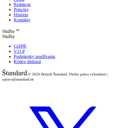
Redakcia
Princípy
História
Kontakty
Služby
Služby
GDPR
V.O.P
Podmienky používania
Kódex diskusií
© 2026
Denník Štandard, Všetky práva vyhradené |
oprava@standard.sk