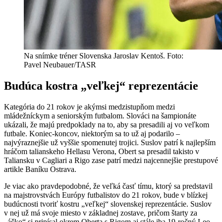
Na snímke tréner Slovenska Jaroslav Kentoš. Foto:
Pavel Neubauer/TASR
Budúca kostra „veľkej“ reprezentácie
Kategória do 21 rokov je akýmsi medzistupňom medzi
mládežníckym a seniorským futbalom. Slováci na šampionáte
ukázali, že majú predpoklady na to, aby sa presadili aj vo veľkom
futbale. Koniec-koncov, niektorým sa to už aj podarilo –
najvýraznejšie už vyššie spomenutej trojici. Suslov patrí k najlepším
hráčom talianskeho Hellasu Verona, Obert sa presadil takisto v
Taliansku v Cagliari a Rigo zase patrí medzi najcennejšie prestupové
artikle Baníku Ostrava.
Je viac ako pravdepodobné, že veľká časť tímu, ktorý sa predstavil
na majstrovstvách Európy futbalistov do 21 rokov, bude v blízkej
budúcnosti tvoriť kostru „veľkej“ slovenskej reprezentácie. Suslov
v nej už má svoje miesto v základnej zostave, pričom štarty za
„áčko“ si pripísal okrem Oberta s Rigom aj stále iba 19-ročný Leo