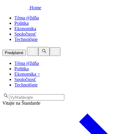
Home
Téma týždňa
Politika
Ekonomika
Spoločnosť
Technológie
Predplatné
Téma týždňa
Politika
Ekonomika
>
Spoločnosť
Technológie
Vitajte na Štandarde