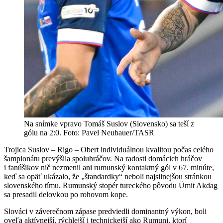
Na snímke vpravo Tomáš Suslov (Slovensko) sa teší z
gólu na 2:0. Foto: Pavel Neubauer/TASR
Trojica Suslov – Rigo – Obert individuálnou kvalitou počas celého
šampionátu prevýšila spoluhráčov. Na radosti domácich hráčov
i fanúšikov nič nezmenil ani rumunský kontaktný gól v 67. minúte,
keď sa opäť ukázalo, že „štandardky“ neboli najsilnejšou stránkou
slovenského tímu. Rumunský stopér tureckého pôvodu Ümit Akdag
sa presadil delovkou po rohovom kope.
Slováci v záverečnom zápase predviedli dominantný výkon, boli
oveľa aktívnejší, rýchlejší i technickejší ako Rumuni, ktorí