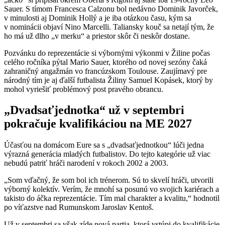
Sauer. S tímom Francesca Calzonu bol nedávno Dominik Javorček,
v minulosti aj Dominik Hollý a je iba otázkou času, kým sa
v nominácii objaví Nino Marcelli. Taliansky kouč sa netají tým, že
ho má už dlho „v merku“ a priestor skôr či neskôr dostane.
Pozvánku do reprezentácie si výbornými výkonmi v Žiline počas
celého ročníka pýtal Mario Sauer, ktorého od novej sezóny čaká
zahraničný angažmán vo francúzskom Toulouse. Zaujímavý pre
národný tím je aj ďalší futbalista Žiliny Samuel Kopásek, ktorý by
mohol vyriešiť problémový post pravého obrancu.
„Dvadsaťjednotka“ už v septembri
pokračuje kvalifikáciou na ME 2027
Účasťou na domácom Eure sa s „dvadsaťjednotkou“ lúči jedna
výrazná generácia mladých futbalistov. Do tejto kategórie už viac
nebudú patriť hráči narodení v rokoch 2002 a 2003.
„Som vďačný, že som bol ich trénerom. Sú to skvelí hráči, utvorili
výborný kolektív. Verím, že mnohí sa posunú vo svojich kariérach a
takisto do áčka reprezentácie. Tím mal charakter a kvalitu,“ hodnotil
po víťazstve nad Rumunskom Jaroslav Kentoš.
Už v septembri sa však zíde nová partia, ktorá vstúpi do kvalifikácie