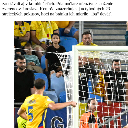
zaostávali aj v kombináciách. Priamočiare ofenzívne snaženie
zverencov Jaroslava Kentoša znázorňuje aj úctyhodných 23
streleckých pokusov, hoci na bránku ich mierilo „iba“ deväť.