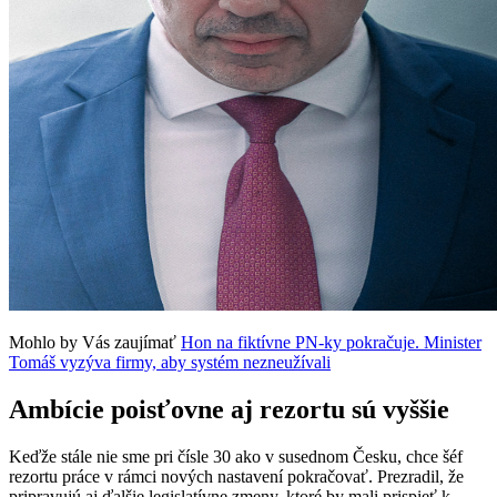
Mohlo by Vás zaujímať
Hon na fiktívne PN-ky pokračuje. Minister
Tomáš vyzýva firmy, aby systém nezneužívali
Ambície poisťovne aj rezortu sú vyššie
Keďže stále nie sme pri čísle 30 ako v susednom Česku, chce šéf
rezortu práce v rámci nových nastavení pokračovať. Prezradil, že
pripravujú aj ďalšie legislatívne zmeny, ktoré by mali prispieť k