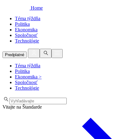
Home
Téma týždňa
Politika
Ekonomika
Spoločnosť
Technológie
Predplatné
Téma týždňa
Politika
Ekonomika
>
Spoločnosť
Technológie
Vitajte na Štandarde