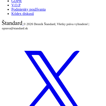
GDPR
V.O.P
Podmienky používania
Kódex diskusií
© 2026
Denník Štandard, Všetky práva vyhradené |
oprava@standard.sk