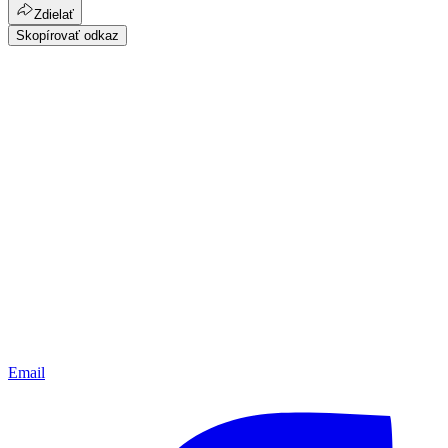
Zdielať
Skopírovať odkaz
Email