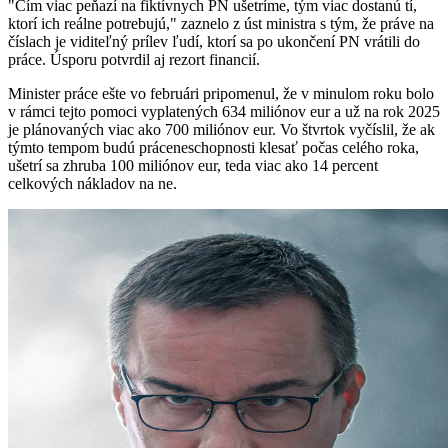
"Čím viac peňazí na fiktívnych PN ušetríme, tým viac dostanú tí,
ktorí ich reálne potrebujú," zaznelo z úst ministra s tým, že práve na
číslach je viditeľný prílev ľudí, ktorí sa po ukončení PN vrátili do
práce. Úsporu potvrdil aj rezort financií.
Minister práce ešte vo februári pripomenul, že v minulom roku bolo
v rámci tejto pomoci vyplatených 634 miliónov eur a už na rok 2025
je plánovaných viac ako 700 miliónov eur. Vo štvrtok vyčíslil, že ak
týmto tempom budú práceneschopnosti klesať počas celého roka,
ušetrí sa zhruba 100 miliónov eur, teda viac ako 14 percent
celkových nákladov na ne.