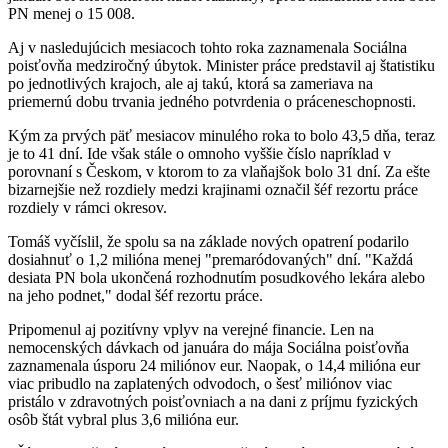
PN menej o 15 008.
Aj v nasledujúcich mesiacoch tohto roka zaznamenala Sociálna
poisťovňa medziročný úbytok. Minister práce predstavil aj štatistiku
po jednotlivých krajoch, ale aj takú, ktorá sa zameriava na
priemernú dobu trvania jedného potvrdenia o práceneschopnosti.
Kým za prvých päť mesiacov minulého roka to bolo 43,5 dňa, teraz
je to 41 dní. Ide však stále o omnoho vyššie číslo napríklad v
porovnaní s Českom, v ktorom to za vlaňajšok bolo 31 dní. Za ešte
bizarnejšie než rozdiely medzi krajinami označil šéf rezortu práce
rozdiely v rámci okresov.
Tomáš vyčíslil, že spolu sa na základe nových opatrení podarilo
dosiahnuť o 1,2 milióna menej "premaródovaných" dní. "Každá
desiata PN bola ukončená rozhodnutím posudkového lekára alebo
na jeho podnet," dodal šéf rezortu práce.
Pripomenul aj pozitívny vplyv na verejné financie. Len na
nemocenských dávkach od januára do mája Sociálna poisťovňa
zaznamenala úsporu 24 miliónov eur. Naopak, o 14,4 milióna eur
viac pribudlo na zaplatených odvodoch, o šesť miliónov viac
pristálo v zdravotných poisťovniach a na dani z príjmu fyzických
osôb štát vybral plus 3,6 milióna eur.