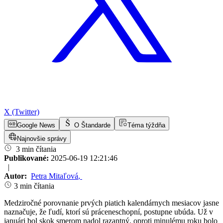
X (Twitter)
Google News
O Štandarde
Téma týždňa
Najnovšie správy
3 min čítania
Publikované:
2025-06-19 12:21:46
|
Autor:
Petra Mitaľová
,
3 min čítania
Medziročné porovnanie prvých piatich kalendárnych mesiacov jasne
naznačuje, že ľudí, ktorí sú práceneschopní, postupne ubúda. Už v
januári bol skok smerom nadol razantný, oproti minulému roku bolo