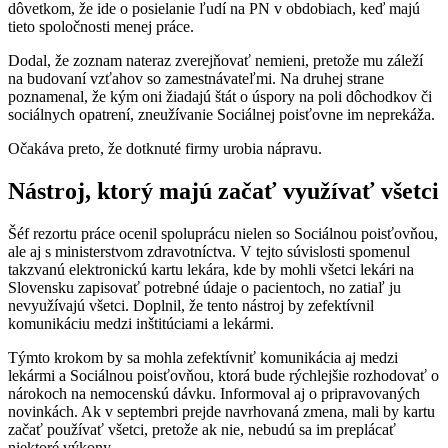
dôvetkom, že ide o posielanie ľudí na PN v obdobiach, keď majú
tieto spoločnosti menej práce.
Dodal, že zoznam nateraz zverejňovať nemieni, pretože mu záleží
na budovaní vzťahov so zamestnávateľmi. Na druhej strane
poznamenal, že kým oni žiadajú štát o úspory na poli dôchodkov či
sociálnych opatrení, zneužívanie Sociálnej poisťovne im neprekáža.
Očakáva preto, že dotknuté firmy urobia nápravu.
Nástroj, ktorý majú začať využívať všetci
Šéf rezortu práce ocenil spoluprácu nielen so Sociálnou poisťovňou,
ale aj s ministerstvom zdravotníctva. V tejto súvislosti spomenul
takzvanú elektronickú kartu lekára, kde by mohli všetci lekári na
Slovensku zapisovať potrebné údaje o pacientoch, no zatiaľ ju
nevyužívajú všetci. Doplnil, že tento nástroj by zefektívnil
komunikáciu medzi inštitúciami a lekármi.
Týmto krokom by sa mohla zefektívniť komunikácia aj medzi
lekármi a Sociálnou poisťovňou, ktorá bude rýchlejšie rozhodovať o
nárokoch na nemocenskú dávku. Informoval aj o pripravovaných
novinkách. Ak v septembri prejde navrhovaná zmena, mali by kartu
začať používať všetci, pretože ak nie, nebudú sa im preplácať
niektoré výkony.