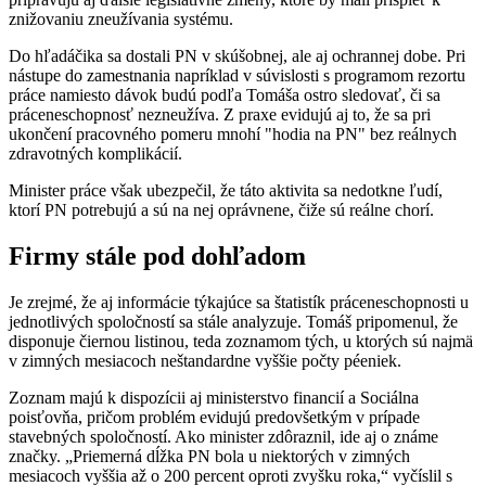
znižovaniu zneužívania systému.
Do hľadáčika sa dostali PN v skúšobnej, ale aj ochrannej dobe. Pri
nástupe do zamestnania napríklad v súvislosti s programom rezortu
práce namiesto dávok budú podľa Tomáša ostro sledovať, či sa
práceneschopnosť nezneužíva. Z praxe evidujú aj to, že sa pri
ukončení pracovného pomeru mnohí "hodia na PN" bez reálnych
zdravotných komplikácií.
Minister práce však ubezpečil, že táto aktivita sa nedotkne ľudí,
ktorí PN potrebujú a sú na nej oprávnene, čiže sú reálne chorí.
Firmy stále pod dohľadom
Je zrejmé, že aj informácie týkajúce sa štatistík práceneschopnosti u
jednotlivých spoločností sa stále analyzuje. Tomáš pripomenul, že
disponuje čiernou listinou, teda zoznamom tých, u ktorých sú najmä
v zimných mesiacoch neštandardne vyššie počty péeniek.
Zoznam majú k dispozícii aj ministerstvo financií a Sociálna
poisťovňa, pričom problém evidujú predovšetkým v prípade
stavebných spoločností. Ako minister zdôraznil, ide aj o známe
značky. „Priemerná dĺžka PN bola u niektorých v zimných
mesiacoch vyššia až o 200 percent oproti zvyšku roka,“ vyčíslil s