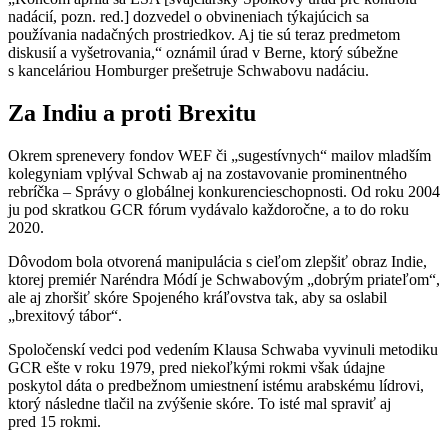
nadácií, pozn. red.] dozvedel o obvineniach týkajúcich sa
používania nadačných prostriedkov. Aj tie sú teraz predmetom
diskusií a vyšetrovania,“ oznámil úrad v Berne, ktorý súbežne
s kanceláriou Homburger prešetruje Schwabovu nadáciu.
Za Indiu a proti Brexitu
Okrem sprenevery fondov WEF či „sugestívnych“ mailov mladším
kolegyniam vplýval Schwab aj na zostavovanie prominentného
rebríčka – Správy o globálnej konkurencieschopnosti. Od roku 2004
ju pod skratkou GCR fórum vydávalo každoročne, a to do roku
2020.
Dôvodom bola otvorená manipulácia s cieľom zlepšiť obraz Indie,
ktorej premiér Naréndra Módí je Schwabovým „dobrým priateľom“,
ale aj zhoršiť skóre Spojeného kráľovstva tak, aby sa oslabil
„brexitový tábor“.
Spoločenskí vedci pod vedením Klausa Schwaba vyvinuli metodiku
GCR ešte v roku 1979, pred niekoľkými rokmi však údajne
poskytol dáta o predbežnom umiestnení istému arabskému lídrovi,
ktorý následne tlačil na zvýšenie skóre. To isté mal spraviť aj
pred 15 rokmi.