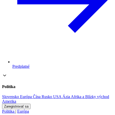
Predplatné
Politika
Slovensko
Európa
Čína
Rusko
USA
Ázia
Afrika a Blízky východ
Amerika
Zaregistrovať sa
Politika
|
Európa