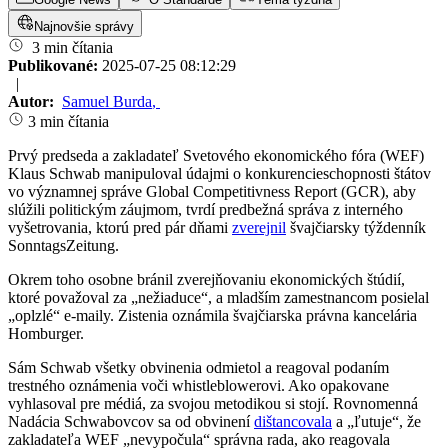
Najnovšie správy
3 min čítania
Publikované:
2025-07-25 08:12:29
|
Autor:
Samuel Burda
,
3 min čítania
Prvý predseda a zakladateľ Svetového ekonomického fóra (WEF)
Klaus Schwab manipuloval údajmi o konkurencieschopnosti štátov
vo významnej správe Global Competitivness Report (GCR), aby
slúžili politickým záujmom, tvrdí predbežná správa z interného
vyšetrovania, ktorú pred pár dňami
zverejnil
švajčiarsky týždenník
SonntagsZeitung.
Okrem toho osobne bránil zverejňovaniu ekonomických štúdií,
ktoré považoval za „nežiaduce“, a mladším zamestnancom posielal
„oplzlé“ e-maily. Zistenia oznámila švajčiarska právna kancelária
Homburger.
Sám Schwab všetky obvinenia odmietol a reagoval podaním
trestného oznámenia voči whistleblowerovi. Ako opakovane
vyhlasoval pre médiá, za svojou metodikou si stojí. Rovnomenná
Nadácia Schwabovcov sa od obvinení
dištancovala
a „ľutuje“, že
zakladateľa WEF „nevypočula“ správna rada, ako reagovala