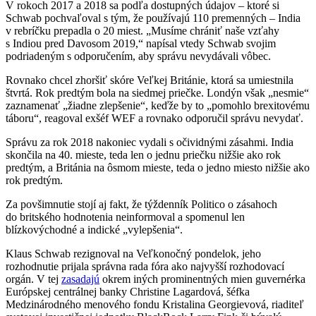
V rokoch 2017 a 2018 sa podľa dostupných údajov – ktoré si
Schwab pochvaľoval s tým, že používajú 110 premenných – India
v rebríčku prepadla o 20 miest. „Musíme chrániť naše vzťahy
s Indiou pred Davosom 2019,“ napísal vtedy Schwab svojim
podriadeným s odporučením, aby správu nevydávali vôbec.
Rovnako chcel zhoršiť skóre Veľkej Británie, ktorá sa umiestnila
štvrtá. Rok predtým bola na siedmej priečke. Londýn však „nesmie“
zaznamenať „žiadne zlepšenie“, keďže by to „pomohlo brexitovému
táboru“, reagoval exšéf WEF a rovnako odporučil správu nevydať.
Správu za rok 2018 nakoniec vydali s očividnými zásahmi. India
skončila na 40. mieste, teda len o jednu priečku nižšie ako rok
predtým, a Británia na ôsmom mieste, teda o jedno miesto nižšie ako
rok predtým.
Za povšimnutie stojí aj fakt, že týždenník Politico o zásahoch
do britského hodnotenia neinformoval a spomenul len
blízkovýchodné a indické „vylepšenia“.
Klaus Schwab rezignoval na Veľkonočný pondelok, jeho
rozhodnutie prijala správna rada fóra ako najvyšší rozhodovací
orgán. V tej
zasadajú
okrem iných prominentných mien guvernérka
Európskej centrálnej banky Christine Lagardová, šéfka
Medzinárodného menového fondu Kristalina Georgievová, riaditeľ