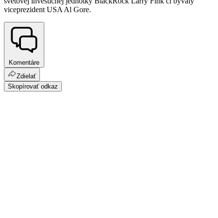
svetovej investičnej jednotky BlackRock Larry Fink či bývalý
viceprezident USA Al Gore.
Komentáre
Zdielať
Skopírovať odkaz