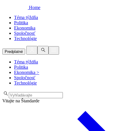
Home
Téma týždňa
Politika
Ekonomika
Spoločnosť
Technológie
Predplatné
Téma týždňa
Politika
Ekonomika
>
Spoločnosť
Technológie
Vitajte na Štandarde