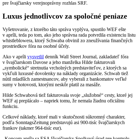
pre švajčiarsky verejnoprávny rozhlas SRF.
Luxus jednotlivcov za spoločné peniaze
Vyšetrovanie, z ktorého táto správa vyplýva, spustilo WEF ešte
v apríli, teda po tom, ako jeho správna rada potvrdila existenciu listu
whistleblowera, ktorý Schwaba obvinil zo zneužívania finančných
prostriedkov fóra na osobné účely.
Ako v apríli
vysvetlil
denník Wall Street Journal, zakladateľ fóra
v švajčiarskom Davose a jeho manželka Hilde fakturovali
„symbolické“ stretnutia vrcholných predstaviteľov, z ktorých sa
vykľuli luxusné dovolenky na náklady organizácie. Schwab tiež
nútil mladších zamestnancov, aby vyberali z bankomatov veľké
sumy v hotovosti, ktorými neskôr platil za masáže.
Hilde Schwabová tiež fakturovala svoje „služobné“ cesty, ktoré jej
WEF aj preplácalo – napriek tomu, že nemala žiadnu oficiálnu
funkciu.
Celkové náklady, ktoré mali v skutočnosti súkromný charakter,
podľa SonntagsZeitung predstavujú asi 900-tisíc švajčiarskych
frankov (takmer 964-tisíc eur).
„Koncom apríla sa ESA [švajčiarsky Spolkový úrad pre kontrolu