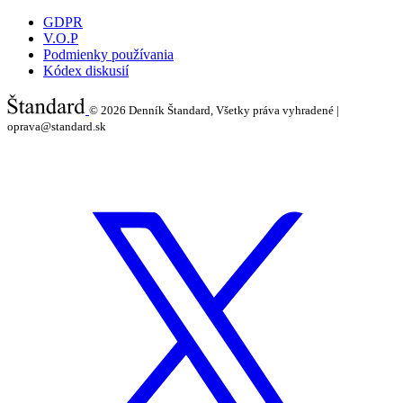
GDPR
V.O.P
Podmienky používania
Kódex diskusií
© 2026
Denník Štandard, Všetky práva vyhradené |
oprava@standard.sk