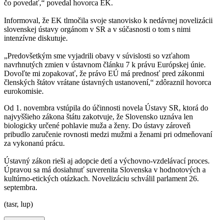
čo povedať,“ povedal hovorca EK.
Informoval, že EK tlmočila svoje stanovisko k nedávnej novelizácii
slovenskej ústavy orgánom v SR a v súčasnosti o tom s nimi
intenzívne diskutuje.
„Predovšetkým sme vyjadrili obavy v súvislosti so vzťahom
navrhnutých zmien v ústavnom článku 7 k právu Európskej únie.
Dovoľte mi zopakovať, že právo EÚ má prednosť pred zákonmi
členských štátov vrátane ústavných ustanovení,“ zdôraznil hovorca
eurokomisie.
Od 1. novembra vstúpila do účinnosti novela Ústavy SR, ktorá do
najvyššieho zákona štátu zakotvuje, že Slovensko uznáva len
biologicky určené pohlavie muža a ženy. Do ústavy zároveň
pribudlo zaručenie rovnosti medzi mužmi a ženami pri odmeňovaní
za vykonanú prácu.
Ústavný zákon rieši aj adopcie detí a výchovno-vzdelávací proces.
Úpravou sa má dosiahnuť suverenita Slovenska v hodnotových a
kultúrno-etických otázkach. Novelizáciu schválil parlament 26.
septembra.
(tasr, lup)