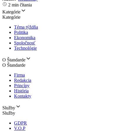
2 min čítania
Kategórie
Kategórie
Téma týždňa
Politika
Ekonomika
Spoločnosť
Technológie
O Štandarde
O Štandarde
Firma
Redakcia
Princípy
História
Kontakty
Služby
Služby
GDPR
V.O.P