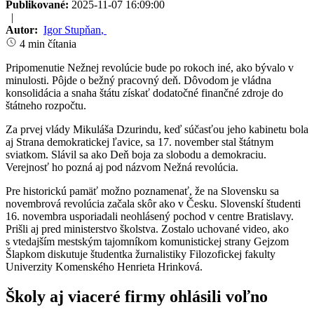
Publikované:
2025-11-07 16:09:00
|
Autor:
Igor Stupňan
,
4 min čítania
Pripomenutie Nežnej revolúcie bude po rokoch iné, ako bývalo v
minulosti. Pôjde o bežný pracovný deň. Dôvodom je vládna
konsolidácia a snaha štátu získať dodatočné finančné zdroje do
štátneho rozpočtu.
Za prvej vlády Mikuláša Dzurindu, keď súčasťou jeho kabinetu bola
aj Strana demokratickej ľavice, sa 17. november stal štátnym
sviatkom. Slávil sa ako Deň boja za slobodu a demokraciu.
Verejnosť ho pozná aj pod názvom Nežná revolúcia.
Pre historickú pamäť možno poznamenať, že na Slovensku sa
novembrová revolúcia začala skôr ako v Česku. Slovenskí študenti
16. novembra usporiadali neohlásený pochod v centre Bratislavy.
Prišli aj pred ministerstvo školstva. Zostalo uchované video, ako
s vtedajším mestským tajomníkom komunistickej strany Gejzom
Šlapkom diskutuje študentka žurnalistiky Filozofickej fakulty
Univerzity Komenského Henrieta Hrinková.
Školy aj viaceré firmy ohlásili voľno