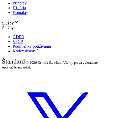
Princípy
História
Kontakty
Služby
Služby
GDPR
V.O.P
Podmienky používania
Kódex diskusií
© 2026
Denník Štandard, Všetky práva vyhradené |
oprava@standard.sk