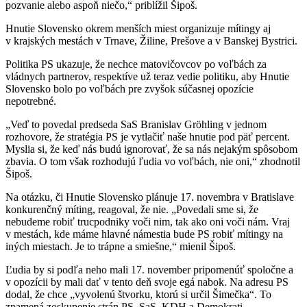
pozvanie alebo aspoň niečo,“ priblížil Šipoš.
Hnutie Slovensko okrem menších miest organizuje mítingy aj
v krajských mestách v Trnave, Žiline, Prešove a v Banskej Bystrici.
Politika PS ukazuje, že nechce matovičovcov po voľbách za
vládnych partnerov, respektíve už teraz vedie politiku, aby Hnutie
Slovensko bolo po voľbách pre zvyšok súčasnej opozície
nepotrebné.
„Veď to povedal predseda SaS Branislav Gröhling v jednom
rozhovore, že stratégia PS je vytlačiť naše hnutie pod päť percent.
Myslia si, že keď nás budú ignorovať, že sa nás nejakým spôsobom
zbavia. O tom však rozhodujú ľudia vo voľbách, nie oni,“ zhodnotil
Šipoš.
Na otázku, či Hnutie Slovensko plánuje 17. novembra v Bratislave
konkurenčný míting, reagoval, že nie. „Povedali sme si, že
nebudeme robiť trucpodniky voči nim, tak ako oni voči nám. Vraj
v mestách, kde máme hlavné námestia bude PS robiť mítingy na
iných miestach. Je to trápne a smiešne,“ mienil Šipoš.
Ľudia by si podľa neho mali 17. november pripomenúť spoločne a
v opozícii by mali dať v tento deň svoje egá nabok. Na adresu PS
dodal, že chce „vyvolenú štvorku, ktorú si určil Šimečka“. To
znamená zoskupenie strán PS, SaS, KDH a Demokrati.