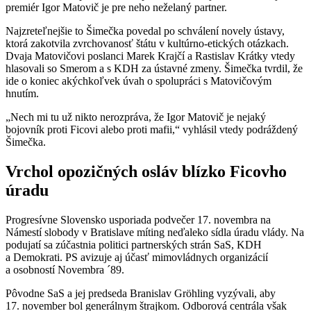
premiér Igor Matovič je pre neho neželaný partner.
Najzreteľnejšie to Šimečka povedal po schválení novely ústavy,
ktorá zakotvila zvrchovanosť štátu v kultúrno-etických otázkach.
Dvaja Matovičovi poslanci Marek Krajčí a Rastislav Krátky vtedy
hlasovali so Smerom a s KDH za ústavné zmeny. Šimečka tvrdil, že
ide o koniec akýchkoľvek úvah o spolupráci s Matovičovým
hnutím.
„Nech mi tu už nikto nerozpráva, že Igor Matovič je nejaký
bojovník proti Ficovi alebo proti mafii,“ vyhlásil vtedy podráždený
Šimečka.
Vrchol opozičných osláv blízko Ficovho
úradu
Progresívne Slovensko usporiada podvečer 17. novembra na
Námestí slobody v Bratislave míting neďaleko sídla úradu vlády. Na
podujatí sa zúčastnia politici partnerských strán SaS, KDH
a Demokrati. PS avizuje aj účasť mimovládnych organizácií
a osobností Novembra ´89.
Pôvodne SaS a jej predseda Branislav Gröhling vyzývali, aby
17. november bol generálnym štrajkom. Odborová centrála však