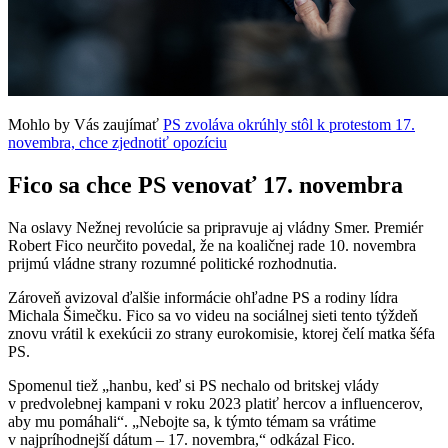
Mohlo by Vás zaujímať
PS zvoláva okrúhly stôl k protestom 17.
novembra, chce zjednotiť opozíciu
Fico sa chce PS venovať 17. novembra
Na oslavy Nežnej revolúcie sa pripravuje aj vládny Smer. Premiér
Robert Fico neurčito povedal, že na koaličnej rade 10. novembra
prijmú vládne strany rozumné politické rozhodnutia.
Zároveň avizoval ďalšie informácie ohľadne PS a rodiny lídra
Michala Šimečku. Fico sa vo videu na sociálnej sieti tento týždeň
znovu vrátil k exekúcii zo strany eurokomisie, ktorej čelí matka šéfa
PS.
Spomenul tiež „hanbu, keď si PS nechalo od britskej vlády
v predvolebnej kampani v roku 2023 platiť hercov a influencerov,
aby mu pomáhali“. „Nebojte sa, k týmto témam sa vrátime
v najpríhodnejší dátum – 17. novembra,“ odkázal Fico.