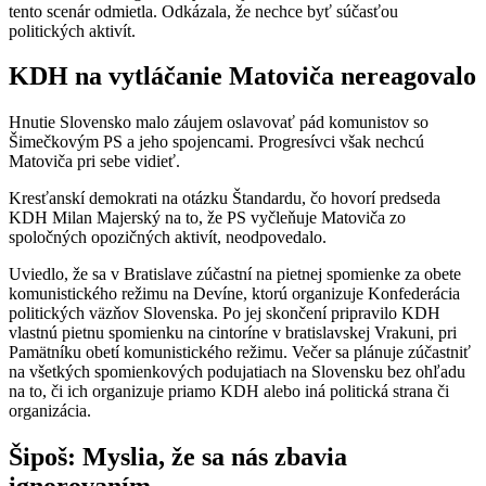
tento scenár odmietla. Odkázala, že nechce byť súčasťou
politických aktivít.
KDH na vytláčanie Matoviča nereagovalo
Hnutie Slovensko malo záujem oslavovať pád komunistov so
Šimečkovým PS a jeho spojencami. Progresívci však nechcú
Matoviča pri sebe vidieť.
Kresťanskí demokrati na otázku Štandardu, čo hovorí predseda
KDH Milan Majerský na to, že PS vyčleňuje Matoviča zo
spoločných opozičných aktivít, neodpovedalo.
Uviedlo, že sa v Bratislave zúčastní na pietnej spomienke za obete
komunistického režimu na Devíne, ktorú organizuje Konfederácia
politických väzňov Slovenska. Po jej skončení pripravilo KDH
vlastnú pietnu spomienku na cintoríne v bratislavskej Vrakuni, pri
Pamätníku obetí komunistického režimu. Večer sa plánuje zúčastniť
na všetkých spomienkových podujatiach na Slovensku bez ohľadu
na to, či ich organizuje priamo KDH alebo iná politická strana či
organizácia.
Šipoš: Myslia, že sa nás zbavia