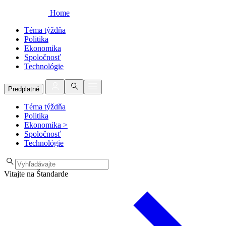
Home
Téma týždňa
Politika
Ekonomika
Spoločnosť
Technológie
Predplatné
Téma týždňa
Politika
Ekonomika
>
Spoločnosť
Technológie
Vitajte na Štandarde