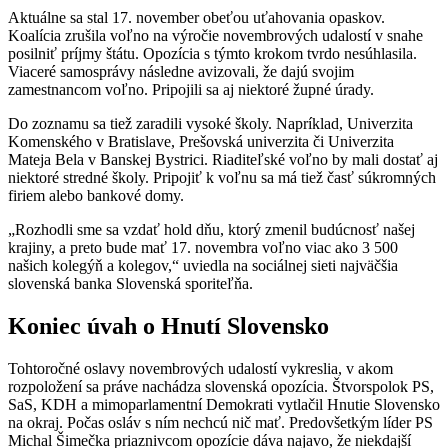
Aktuálne sa stal 17. november obeťou uťahovania opaskov.
Koalícia zrušila voľno na výročie novembrových udalostí v snahe
posilniť príjmy štátu. Opozícia s týmto krokom tvrdo nesúhlasila.
Viaceré samosprávy následne avizovali, že dajú svojim
zamestnancom voľno. Pripojili sa aj niektoré župné úrady.
Do zoznamu sa tiež zaradili vysoké školy. Napríklad, Univerzita
Komenského v Bratislave, Prešovská univerzita či Univerzita
Mateja Bela v Banskej Bystrici. Riaditeľské voľno by mali dostať aj
niektoré stredné školy. Pripojiť k voľnu sa má tiež časť súkromných
firiem alebo bankové domy.
„Rozhodli sme sa vzdať hold dňu, ktorý zmenil budúcnosť našej
krajiny, a preto bude mať 17. novembra voľno viac ako 3 500
našich kolegýň a kolegov,“ uviedla na sociálnej sieti najväčšia
slovenská banka Slovenská sporiteľňa.
Koniec úvah o Hnutí Slovensko
Tohtoročné oslavy novembrových udalostí vykreslia, v akom
rozpoložení sa práve nachádza slovenská opozícia. Štvorspolok PS,
SaS, KDH a mimoparlamentní Demokrati vytlačil Hnutie Slovensko
na okraj. Počas osláv s ním nechcú nič mať. Predovšetkým líder PS
Michal Šimečka priaznivcom opozície dáva najavo, že niekdajší