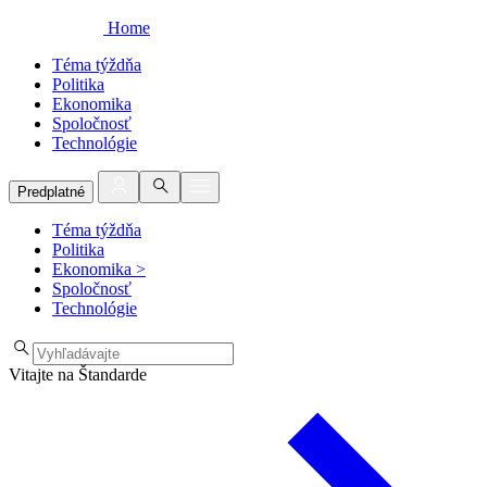
Home
Téma týždňa
Politika
Ekonomika
Spoločnosť
Technológie
Predplatné
Téma týždňa
Politika
Ekonomika
>
Spoločnosť
Technológie
Vitajte na Štandarde