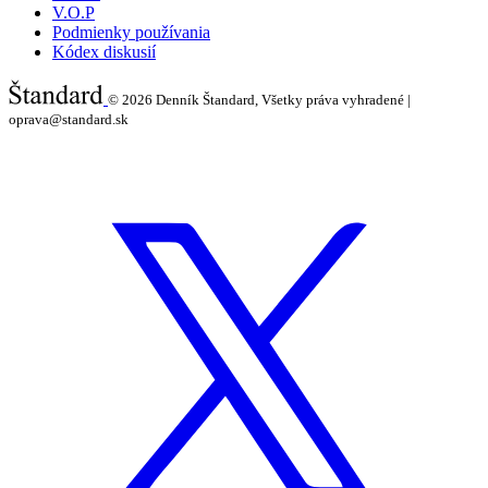
V.O.P
Podmienky používania
Kódex diskusií
© 2026
Denník Štandard, Všetky práva vyhradené |
oprava@standard.sk