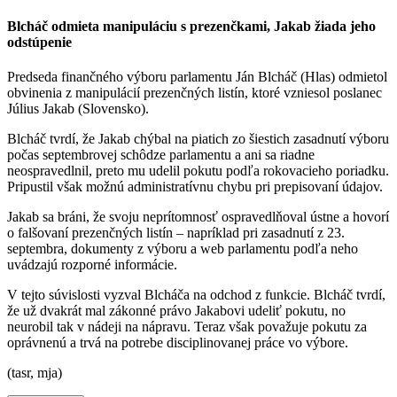
Blcháč odmieta manipuláciu s prezenčkami, Jakab žiada jeho
odstúpenie
Predseda finančného výboru parlamentu Ján Blcháč (Hlas) odmietol
obvinenia z manipulácií prezenčných listín, ktoré vzniesol poslanec
Július Jakab (Slovensko).
Blcháč tvrdí, že Jakab chýbal na piatich zo šiestich zasadnutí výboru
počas septembrovej schôdze parlamentu a ani sa riadne
neospravedlnil, preto mu udelil pokutu podľa rokovacieho poriadku.
Pripustil však možnú administratívnu chybu pri prepisovaní údajov.
Jakab sa bráni, že svoju neprítomnosť ospravedlňoval ústne a hovorí
o falšovaní prezenčných listín – napríklad pri zasadnutí z 23.
septembra, dokumenty z výboru a web parlamentu podľa neho
uvádzajú rozporné informácie.
V tejto súvislosti vyzval Blcháča na odchod z funkcie. Blcháč tvrdí,
že už dvakrát mal zákonné právo Jakabovi udeliť pokutu, no
neurobil tak v nádeji na nápravu. Teraz však považuje pokutu za
oprávnenú a trvá na potrebe disciplinovanej práce vo výbore.
(tasr, mja)