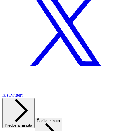
X (Twitter)
Ďalšia minúta
Predošlá minúta