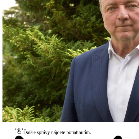
Ďalšie správy nájdete potiahnutím.