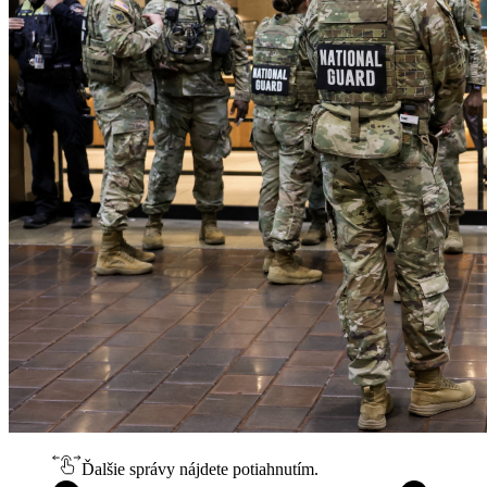
Ďalšie správy nájdete potiahnutím.