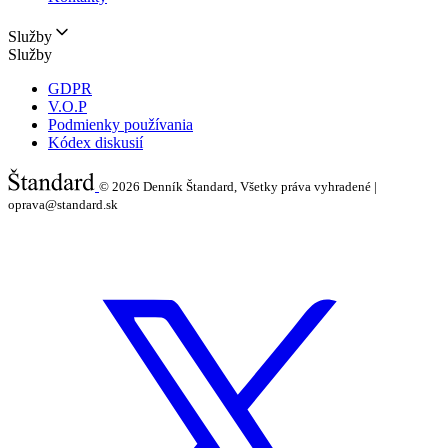
Služby
Služby
GDPR
V.O.P
Podmienky používania
Kódex diskusií
© 2026
Denník Štandard, Všetky práva vyhradené |
oprava@standard.sk