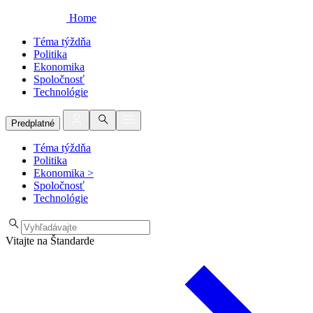
Home
Téma týždňa
Politika
Ekonomika
Spoločnosť
Technológie
Predplatné
Téma týždňa
Politika
Ekonomika
>
Spoločnosť
Technológie
Vitajte na Štandarde