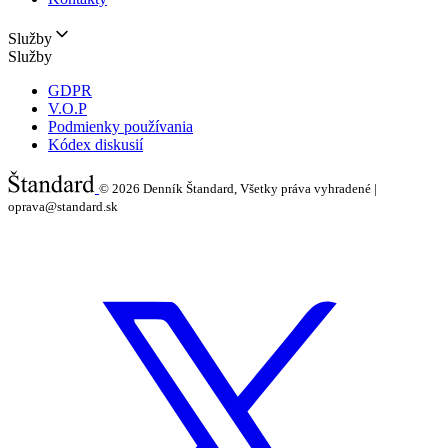
Služby
Služby
GDPR
V.O.P
Podmienky používania
Kódex diskusií
© 2026
Denník Štandard, Všetky práva vyhradené |
oprava@standard.sk