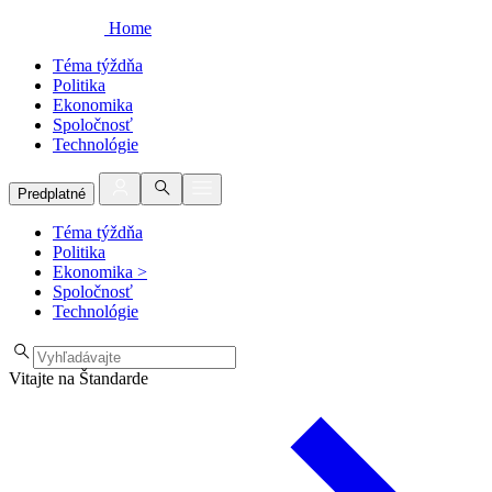
Home
Téma týždňa
Politika
Ekonomika
Spoločnosť
Technológie
Predplatné
Téma týždňa
Politika
Ekonomika
>
Spoločnosť
Technológie
Vitajte na Štandarde