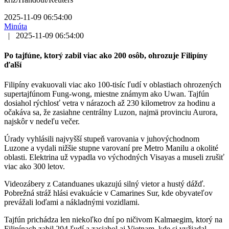
2025-11-09 06:54:00
Minúta
|
2025-11-09 06:54:00
Po tajfúne, ktorý zabil viac ako 200 osôb, ohrozuje Filipíny
ďalší
Filipíny evakuovali viac ako 100-tisíc ľudí v oblastiach ohrozených
supertajfúnom Fung-wong, miestne známym ako Uwan. Tajfún
dosiahol rýchlosť vetra v nárazoch až 230 kilometrov za hodinu a
očakáva sa, že zasiahne centrálny Luzon, najmä provinciu Aurora,
najskôr v nedeľu večer.
Úrady vyhlásili najvyšší stupeň varovania v juhovýchodnom
Luzone a vydali nižšie stupne varovaní pre Metro Manilu a okolité
oblasti. Elektrina už vypadla vo východných Visayas a museli zrušiť
viac ako 300 letov.
Videozábery z Catanduanes ukazujú silný vietor a hustý dážď.
Pobrežná stráž hlási evakuácie v Camarines Sur, kde obyvateľov
prevážali loďami a nákladnými vozidlami.
Tajfún prichádza len niekoľko dní po ničivom Kalmaegim, ktorý na
Filipínach zabil 204 ľudí a zasiahol aj Vietnam, kde si vyžiadal