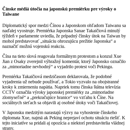
Čínske médiá útočia na japonskú premiérku pre výroky o
Taiwane
Diplomatický spor medzi Čínou a Japonskom ohľadom Taiwanu sa
naďalej vyostruje. Premiérka Japonska Sanae Takaičiová minulý
týždeň v parlamente uviedla, že prípadný čínsky útok na Taiwan by
mohol predstavovať „situáciu ohrozujúcu prežitie Japonska“ a
naznačiť možnú vojenskú reakciu.
Čína na tieto slová reagovala formálnym protestom a konzul Xue
Jian z Osaky zverejnil výhražný komentár, ktorý Japonsko označilo
za „mimoriadne nevhodný“ a vyjadrilo protest voči Pekingu.
Premiérka Takaičiová medzičasom deklarovala, že podobné
vyjadrenia už nebude používať, a Tokio vyzvalo na obojstranné
kroky k zmierneniu napätia. Napriek tomu čínska štátna televízia
CCTV označila výroky japonskej premiérky za „mimoriadne
zlomyseľné“ a „prekračujúce hranice“ vo vzťahu k Číne. Na
sociálnych sieťach sa objavili aj osobné útoky voči Takaičiovej.
V Japonsku medzitým narastajú výzvy na vyhostenie čínskeho
diplomata Xue, najmä ak Peking neprejaví ochotu situáciu riešiť. K
tejto iniciatíve sa pridali aj opozícia a niektorí predstavitelia vládnej
strany.