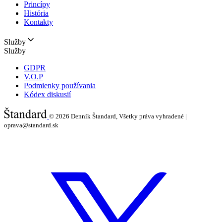
Princípy
História
Kontakty
Služby
Služby
GDPR
V.O.P
Podmienky používania
Kódex diskusií
© 2026
Denník Štandard, Všetky práva vyhradené |
oprava@standard.sk