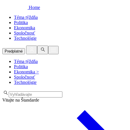
Home
Téma týždňa
Politika
Ekonomika
Spoločnosť
Technológie
Predplatné
Téma týždňa
Politika
Ekonomika
>
Spoločnosť
Technológie
Vitajte na Štandarde