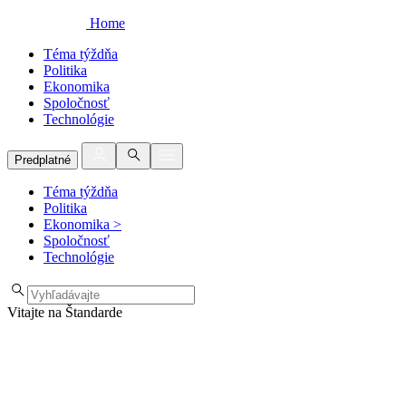
Home
Téma týždňa
Politika
Ekonomika
Spoločnosť
Technológie
Predplatné
Téma týždňa
Politika
Ekonomika
>
Spoločnosť
Technológie
Vitajte na Štandarde