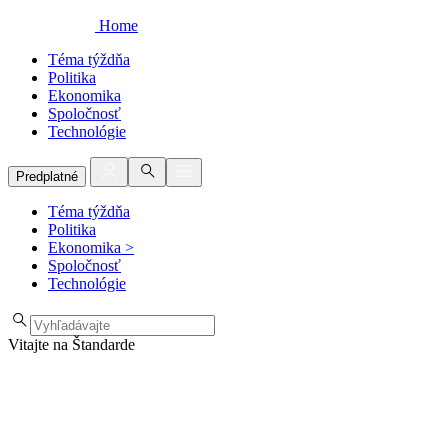
Home
Téma týždňa
Politika
Ekonomika
Spoločnosť
Technológie
Predplatné
Téma týždňa
Politika
Ekonomika
>
Spoločnosť
Technológie
Vitajte na Štandarde