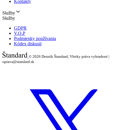
Kontakty
Služby
Služby
GDPR
V.O.P
Podmienky používania
Kódex diskusií
© 2026
Denník Štandard, Všetky práva vyhradené |
oprava@standard.sk