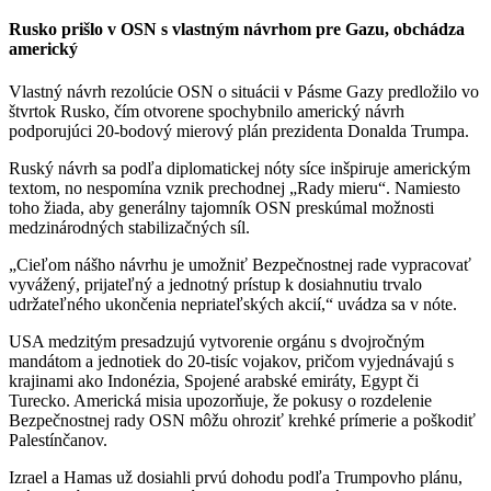
Rusko prišlo v OSN s vlastným návrhom pre Gazu, obchádza
americký
Vlastný návrh rezolúcie OSN o situácii v Pásme Gazy predložilo vo
štvrtok Rusko, čím otvorene spochybnilo americký návrh
podporujúci 20-bodový mierový plán prezidenta Donalda Trumpa.
Ruský návrh sa podľa diplomatickej nóty síce inšpiruje americkým
textom, no nespomína vznik prechodnej „Rady mieru“. Namiesto
toho žiada, aby generálny tajomník OSN preskúmal možnosti
medzinárodných stabilizačných síl.
„Cieľom nášho návrhu je umožniť Bezpečnostnej rade vypracovať
vyvážený, prijateľný a jednotný prístup k dosiahnutiu trvalo
udržateľného ukončenia nepriateľských akcií,“ uvádza sa v nóte.
USA medzitým presadzujú vytvorenie orgánu s dvojročným
mandátom a jednotiek do 20-tisíc vojakov, pričom vyjednávajú s
krajinami ako Indonézia, Spojené arabské emiráty, Egypt či
Turecko. Americká misia upozorňuje, že pokusy o rozdelenie
Bezpečnostnej rady OSN môžu ohroziť krehké prímerie a poškodiť
Palestínčanov.
Izrael a Hamas už dosiahli prvú dohodu podľa Trumpovho plánu,