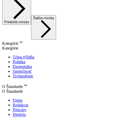
Ďalšia minúta
Predošlá minúta
Kategórie
Kategórie
Téma týždňa
Politika
Ekonomika
Spoločnosť
Technológie
O Štandarde
O Štandarde
Firma
Redakcia
Princípy
História