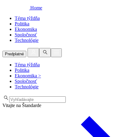
Home
Téma týždňa
Politika
Ekonomika
Spoločnosť
Technológie
Predplatné
Téma týždňa
Politika
Ekonomika
>
Spoločnosť
Technológie
Vitajte na Štandarde