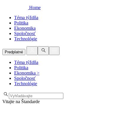
Home
Téma týždňa
Politika
Ekonomika
Spoločnosť
Technológie
Predplatné
Téma týždňa
Politika
Ekonomika
>
Spoločnosť
Technológie
Vitajte na Štandarde