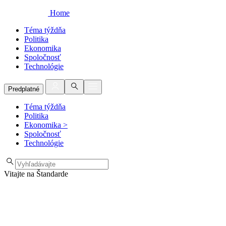
Home
Téma týždňa
Politika
Ekonomika
Spoločnosť
Technológie
Predplatné
Téma týždňa
Politika
Ekonomika
>
Spoločnosť
Technológie
Vitajte na Štandarde