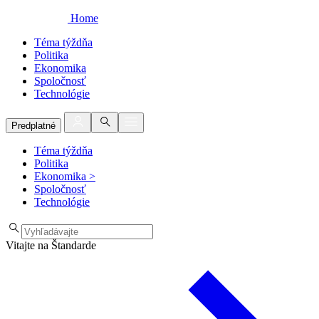
Home
Téma týždňa
Politika
Ekonomika
Spoločnosť
Technológie
Predplatné
Téma týždňa
Politika
Ekonomika
>
Spoločnosť
Technológie
Vitajte na Štandarde