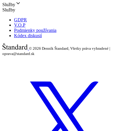
Služby
Služby
GDPR
V.O.P
Podmienky používania
Kódex diskusií
© 2026
Denník Štandard, Všetky práva vyhradené |
oprava@standard.sk