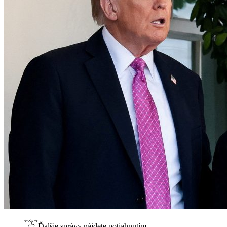
Ďalšie správy nájdete potiahnutím.