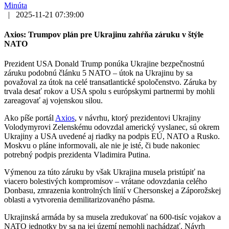
Minúta
|
2025-11-21 07:39:00
Axios: Trumpov plán pre Ukrajinu zahŕňa záruku v štýle
NATO
Prezident USA Donald Trump ponúka Ukrajine bezpečnostnú
záruku podobnú článku 5 NATO – útok na Ukrajinu by sa
považoval za útok na celé transatlantické spoločenstvo. Záruka by
trvala desať rokov a USA spolu s európskymi partnermi by mohli
zareagovať aj vojenskou silou.
Ako píše portál
Axios
, v návrhu, ktorý prezidentovi Ukrajiny
Volodymyrovi Zelenskému odovzdal americký vyslanec, sú okrem
Ukrajiny a USA uvedené aj riadky na podpis EÚ, NATO a Rusko.
Moskvu o pláne informovali, ale nie je isté, či bude nakoniec
potrebný podpis prezidenta Vladimira Putina.
Výmenou za túto záruku by však Ukrajina musela pristúpiť na
viacero bolestivých kompromisov – vrátane odovzdania celého
Donbasu, zmrazenia kontrolných línií v Chersonskej a Záporožskej
oblasti a vytvorenia demilitarizovaného pásma.
Ukrajinská armáda by sa musela zredukovať na 600-tisíc vojakov a
NATO jednotky by sa na jej území nemohli nachádzať. Návrh