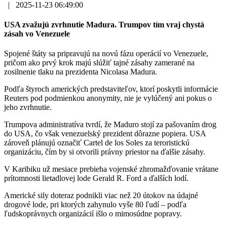
|
2025-11-23 06:49:00
USA zvažujú zvrhnutie Madura. Trumpov tím vraj chystá
zásah vo Venezuele
Spojené štáty sa pripravujú na novú fázu operácií vo Venezuele,
pričom ako prvý krok majú slúžiť tajné zásahy zamerané na
zosilnenie tlaku na prezidenta Nicolasa Madura.
Podľa štyroch amerických predstaviteľov, ktorí poskytli informácie
Reuters pod podmienkou anonymity, nie je vylúčený ani pokus o
jeho zvrhnutie.
Trumpova administratíva tvrdí, že Maduro stojí za pašovaním drog
do USA, čo však venezuelský prezident dôrazne popiera. USA
zároveň plánujú označiť Cartel de los Soles za teroristickú
organizáciu, čím by si otvorili právny priestor na ďalšie zásahy.
V Karibiku už mesiace prebieha vojenské zhromažďovanie vrátane
prítomnosti lietadlovej lode Gerald R. Ford a ďalších lodí.
Americké sily doteraz podnikli viac než 20 útokov na údajné
drogové lode, pri ktorých zahynulo vyše 80 ľudí – podľa
ľudskoprávnych organizácií išlo o mimosúdne popravy.