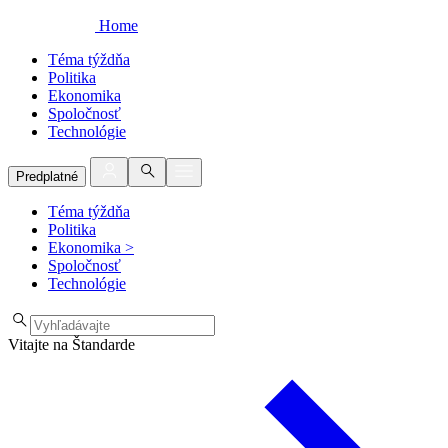
Home
Téma týždňa
Politika
Ekonomika
Spoločnosť
Technológie
Predplatné
Téma týždňa
Politika
Ekonomika
>
Spoločnosť
Technológie
Vitajte na Štandarde