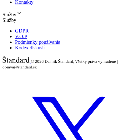
Kontakty
Služby
Služby
GDPR
V.O.P
Podmienky používania
Kódex diskusií
© 2026
Denník Štandard, Všetky práva vyhradené |
oprava@standard.sk