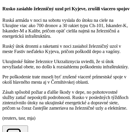
Rusko zasiahlo železničný uzol pri Kyjeve, zrušili viacero spojov
Ruská armáda v noci na sobotu vyslala do útoku na ciele na
Ukrajine viac ako 700 dronov a 30 rakiet typu Ch-101, Iskander-K,
Iskander-M a Kalibr, pričom opäť cielila najmä na železničnú a
energetickú infraštruktúru.
Ruský útok dronmi a raketami v noci zasiahol železničný uzol v
meste Fastiv neďaleko Kyjeva, pričom poškodil depo a vagóny.
Ukrajinské štátne železnice Ukrzaliznycia uviedli, že si útok
nevyžiadal obete, no došlo k rozsiahlemu poškodeniu infraštruktúry.
Pre poškodenie trate museli byť zrušené viaceré prímestské spoje v
okolí hlavného mesta aj v Černihivskej oblasti.
Zásah spôsobil požiar a ďalšie škody v depe, no pohotovostné
služby zatiaľ neposkytli podrobnosti. Rusko v posledných týždňoch
zintenzívnilo útoky na ukrajinské energetické a dopravné siete,
pričom sa čoraz častejšie zameriava na železničné uzly a elektrárne.
(reuters, tasr, mja)