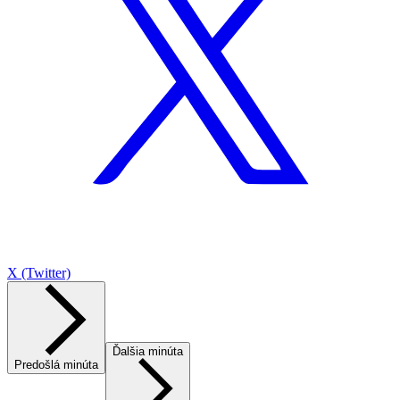
X (Twitter)
Ďalšia minúta
Predošlá minúta