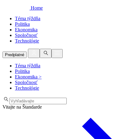
Home
Téma týždňa
Politika
Ekonomika
Spoločnosť
Technológie
Predplatné
Téma týždňa
Politika
Ekonomika
>
Spoločnosť
Technológie
Vitajte na Štandarde