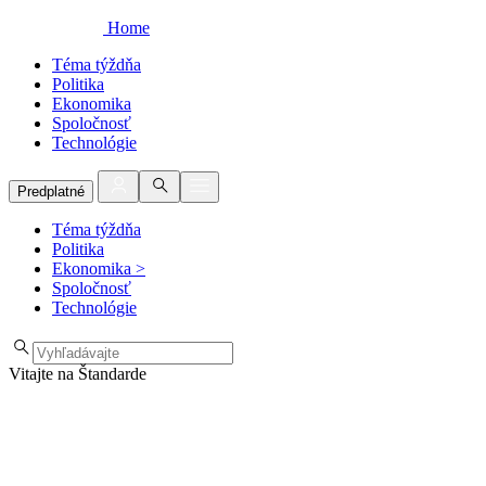
Home
Téma týždňa
Politika
Ekonomika
Spoločnosť
Technológie
Predplatné
Téma týždňa
Politika
Ekonomika
>
Spoločnosť
Technológie
Vitajte na Štandarde