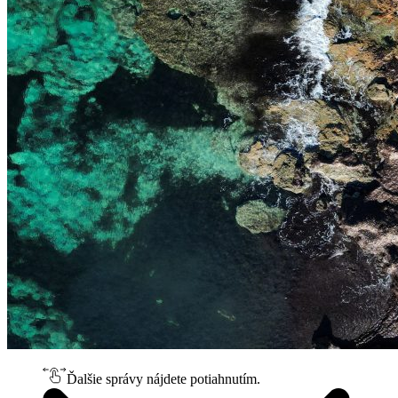
Ďalšie správy nájdete potiahnutím.