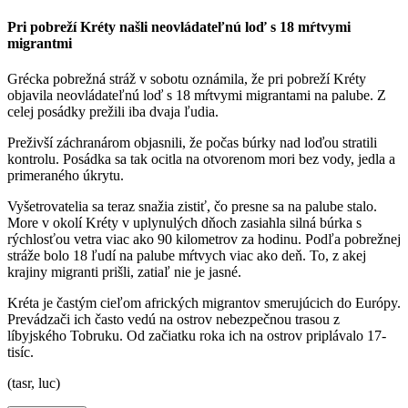
Pri pobreží Kréty našli neovládateľnú loď s 18 mŕtvymi
migrantmi
Grécka pobrežná stráž v sobotu oznámila, že pri pobreží Kréty
objavila neovládateľnú loď s 18 mŕtvymi migrantami na palube. Z
celej posádky prežili iba dvaja ľudia.
Preživší záchranárom objasnili, že počas búrky nad loďou stratili
kontrolu. Posádka sa tak ocitla na otvorenom mori bez vody, jedla a
primeraného úkrytu.
Vyšetrovatelia sa teraz snažia zistiť, čo presne sa na palube stalo.
More v okolí Kréty v uplynulých dňoch zasiahla silná búrka s
rýchlosťou vetra viac ako 90 kilometrov za hodinu. Podľa pobrežnej
stráže bolo 18 ľudí na palube mŕtvych viac ako deň. To, z akej
krajiny migranti prišli, zatiaľ nie je jasné.
Kréta je častým cieľom afrických migrantov smerujúcich do Európy.
Prevádzači ich často vedú na ostrov nebezpečnou trasou z
líbyjského Tobruku. Od začiatku roka ich na ostrov priplávalo 17-
tisíc.
(tasr, luc)