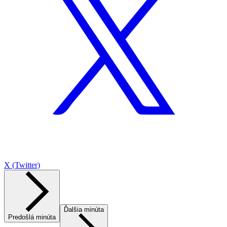
X (Twitter)
Ďalšia minúta
Predošlá minúta