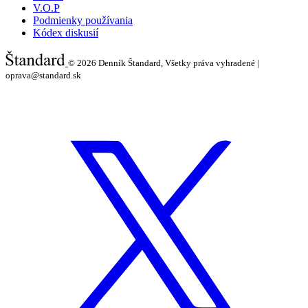
V.O.P
Podmienky používania
Kódex diskusií
© 2026
Denník Štandard, Všetky práva vyhradené |
oprava@standard.sk