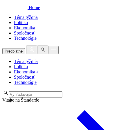
Home
Téma týždňa
Politika
Ekonomika
Spoločnosť
Technológie
Predplatné
Téma týždňa
Politika
Ekonomika
>
Spoločnosť
Technológie
Vitajte na Štandarde