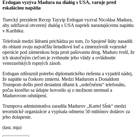
Erdogan vyzýva Madura na dialóg s USA, varuje pred
eskaláciou napätia
Turecký prezident Recep Tayyip Erdogan vyzval Nicolása Madura,
aby udržiaval otvorený dialóg s USA napriek narastajúcemu napätiu
v Karibiku.
Telefonát medzi lídrami prichádza po tom, čo Spojené štáty nasadili
do oblasti svoju najväčšiu lietadlovú loď a zintenzívnili vojenské
operácie pod zámienkou boja proti pašovaniu drog. Maduro tvrdí, že
ich skutočným cieľom je zvrhnutie jeho vlády a ovládnutie
venezuelských ropných zásob.
Erdogan zdôraznil potrebu diplomatického riešenia a vyjadril nádej,
že napätie sa čoskoro zmierni. Medzi Madurom a Donaldom
Trumpom došlo pred desiatimi dňami k „srdečnému“ telefonátu,
počas ktorého sa údajne hovorilo aj o možnom stretnutí a
Madurovom odstúpení.
Trumpova administratíva zaradila Madurov „Kartel Sĺnk“ medzi
teroristické organizácie a vypísala odmenu 50 miliónov dolárov za
jeho dolapenie.
(tasr, mja)