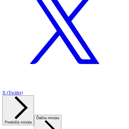
X (Twitter)
Ďalšia minúta
Predošlá minúta