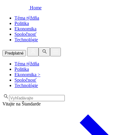
Home
Téma týždňa
Politika
Ekonomika
Spoločnosť
Technológie
Predplatné
Téma týždňa
Politika
Ekonomika
>
Spoločnosť
Technológie
Vitajte na Štandarde