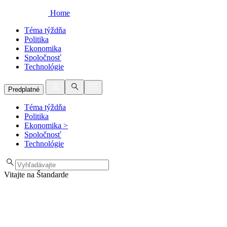
Home
Téma týždňa
Politika
Ekonomika
Spoločnosť
Technológie
Predplatné
Téma týždňa
Politika
Ekonomika
>
Spoločnosť
Technológie
Vitajte na Štandarde