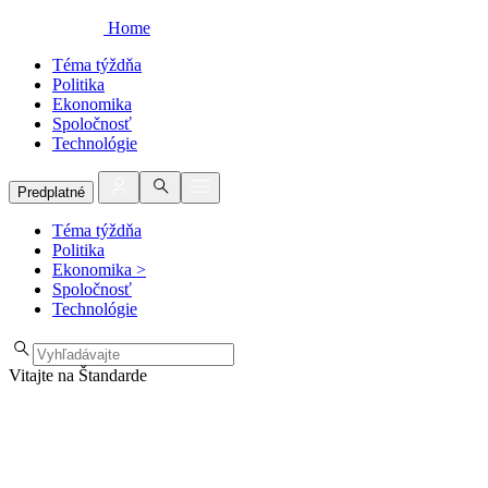
Home
Téma týždňa
Politika
Ekonomika
Spoločnosť
Technológie
Predplatné
Téma týždňa
Politika
Ekonomika
>
Spoločnosť
Technológie
Vitajte na Štandarde