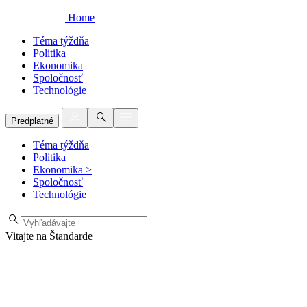
Home
Téma týždňa
Politika
Ekonomika
Spoločnosť
Technológie
Predplatné
Téma týždňa
Politika
Ekonomika
>
Spoločnosť
Technológie
Vitajte na Štandarde