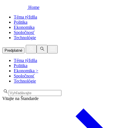
Home
Téma týždňa
Politika
Ekonomika
Spoločnosť
Technológie
Predplatné
Téma týždňa
Politika
Ekonomika
>
Spoločnosť
Technológie
Vitajte na Štandarde