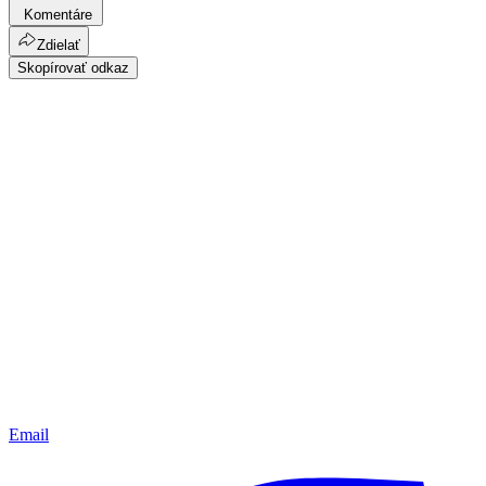
Komentáre
Zdielať
Skopírovať odkaz
Email