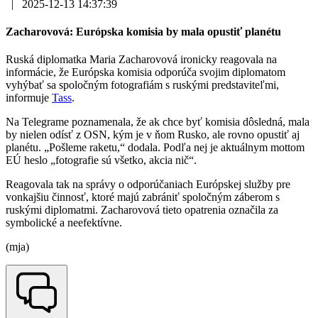
|
2025-12-13 14:37:39
Zacharovová: Európska komisia by mala opustiť planétu
Ruská diplomatka Maria Zacharovová ironicky reagovala na
informácie, že Európska komisia odporúča svojim diplomatom
vyhýbať sa spoločným fotografiám s ruskými predstaviteľmi,
informuje
Tass
.
Na Telegrame poznamenala, že ak chce byť komisia dôsledná, mala
by nielen odísť z OSN, kým je v ňom Rusko, ale rovno opustiť aj
planétu. „Pošleme raketu,“ dodala. Podľa nej je aktuálnym mottom
EÚ heslo „fotografie sú všetko, akcia nič“.
Reagovala tak na správy o odporúčaniach Európskej služby pre
vonkajšiu činnosť, ktoré majú zabrániť spoločným záberom s
ruskými diplomatmi. Zacharovová tieto opatrenia označila za
symbolické a neefektívne.
(mja)