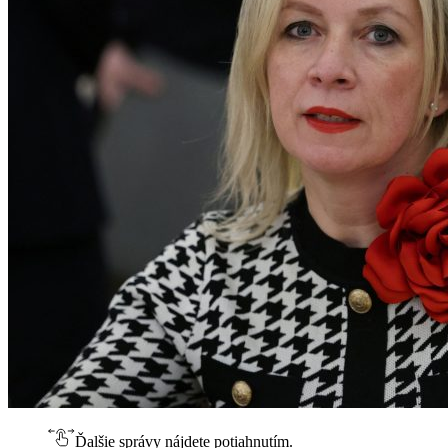
Ďalšie správy nájdete potiahnutím.