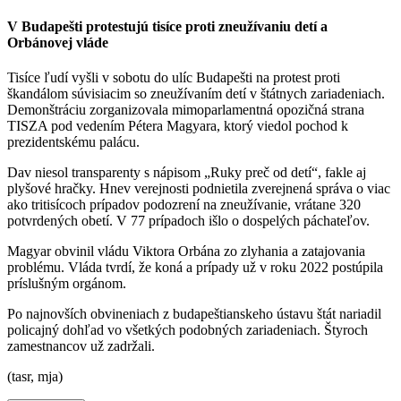
V Budapešti protestujú tisíce proti zneužívaniu detí a
Orbánovej vláde
Tisíce ľudí vyšli v sobotu do ulíc Budapešti na protest proti
škandálom súvisiacim so zneužívaním detí v štátnych zariadeniach.
Demonštráciu zorganizovala mimoparlamentná opozičná strana
TISZA pod vedením Pétera Magyara, ktorý viedol pochod k
prezidentskému palácu.
Dav niesol transparenty s nápisom „Ruky preč od detí“, fakle aj
plyšové hračky. Hnev verejnosti podnietila zverejnená správa o viac
ako tritisícoch prípadov podozrení na zneužívanie, vrátane 320
potvrdených obetí. V 77 prípadoch išlo o dospelých páchateľov.
Magyar obvinil vládu Viktora Orbána zo zlyhania a zatajovania
problému. Vláda tvrdí, že koná a prípady už v roku 2022 postúpila
príslušným orgánom.
Po najnovších obvineniach z budapeštianskeho ústavu štát nariadil
policajný dohľad vo všetkých podobných zariadeniach. Štyroch
zamestnancov už zadržali.
(tasr, mja)