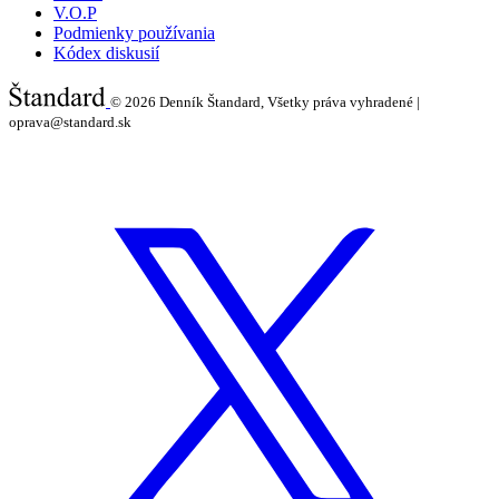
V.O.P
Podmienky používania
Kódex diskusií
© 2026
Denník Štandard, Všetky práva vyhradené |
oprava@standard.sk