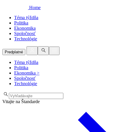
Home
Téma týždňa
Politika
Ekonomika
Spoločnosť
Technológie
Predplatné
Téma týždňa
Politika
Ekonomika
>
Spoločnosť
Technológie
Vitajte na Štandarde