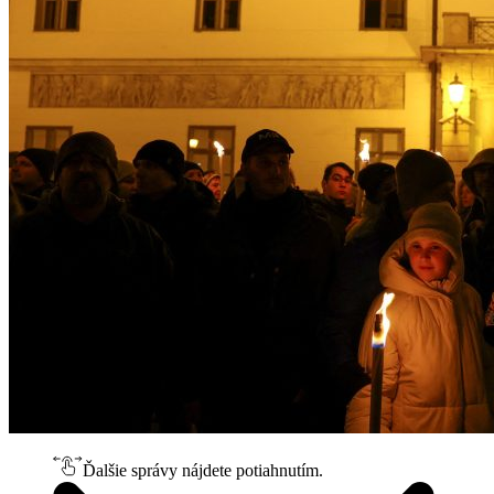
Ďalšie správy nájdete potiahnutím.