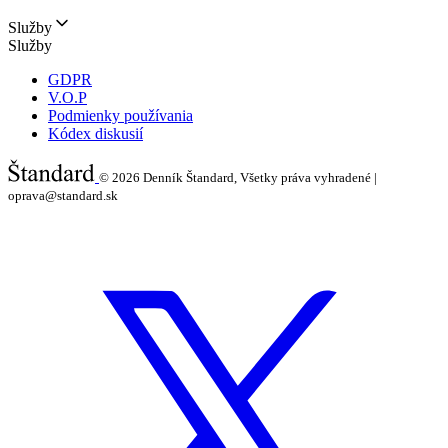
Služby
Služby
GDPR
V.O.P
Podmienky používania
Kódex diskusií
© 2026
Denník Štandard, Všetky práva vyhradené |
oprava@standard.sk