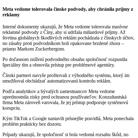
Meta vedome tolerovala čínske podvody, aby chránila príjmy z
reklamy
Interné dokumenty ukazujú, že Meta vedome tolerovala masívne
reklamné podvody z Číny, aby si udržala miliardové príjmy. Až
štvrtina globálnych škodlivých reklám pochádzala z čínskych účtov,
no zásahy proti podvodníkom boli opakovane brzdené zhora –
priamo Markom Zuckerbergom.
Po dočasnom znížení podvodného obsahu spoločnosť rozpustila
špeciálny tím a obnovila prístup pre problémové agentúry.
Čínski partneri navyše profitovali z výhodného systému, ktorý im
umožňoval obchádzať automatizovanú kontrolu reklám.
Podľa analytikov a bývalých zamestnancov Meta vedome
uprednostnila zisky pred ochranou používateľov. Konzultantská
firma Meta zároveň varovala, že jej prístup podporuje systémovú
korupciu.
Kým TikTok a Google nastavili prísnejšie pravidlá, Meta ponechala
problém prakticky bez dozoru.
Prípady ukazujú, že spoločnosť si bola vedomá rozsahu škôd, no