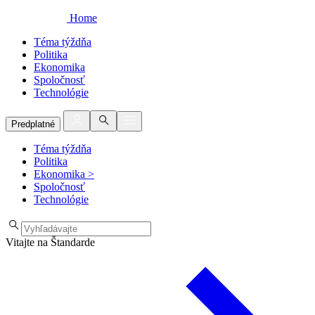
Home
Téma týždňa
Politika
Ekonomika
Spoločnosť
Technológie
Predplatné
Téma týždňa
Politika
Ekonomika
>
Spoločnosť
Technológie
Vitajte na Štandarde