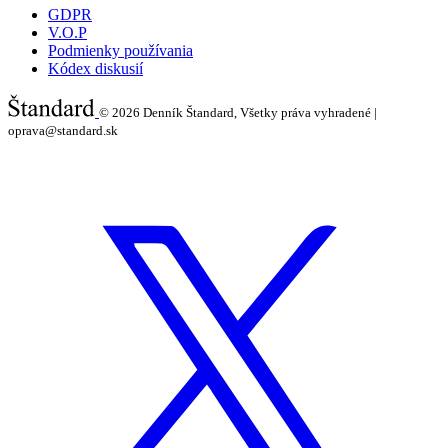
GDPR
V.O.P
Podmienky používania
Kódex diskusií
© 2026
Denník Štandard, Všetky práva vyhradené |
oprava@standard.sk