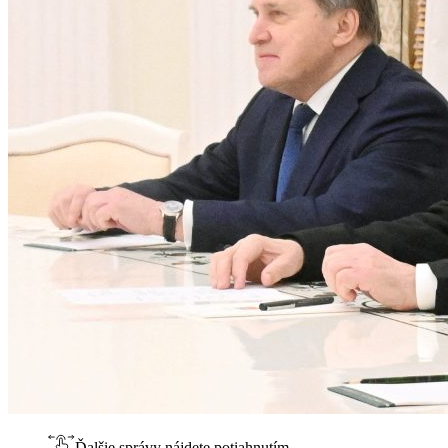
Ďalšie správy nájdete potiahnutím.