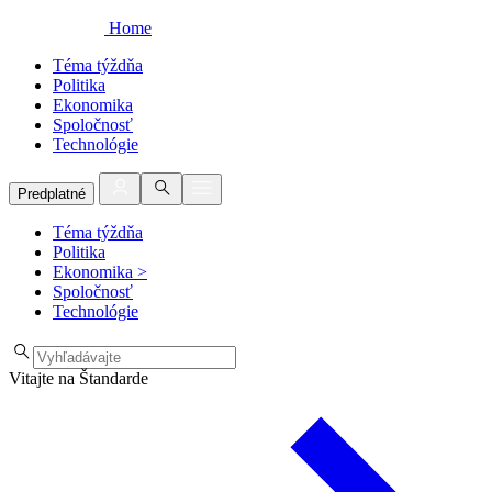
Home
Téma týždňa
Politika
Ekonomika
Spoločnosť
Technológie
Predplatné
Téma týždňa
Politika
Ekonomika
>
Spoločnosť
Technológie
Vitajte na Štandarde