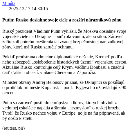
Minúta
|
2025-12-17 14:30:15
Putin: Rusko dosiahne svoje ciele a rozšíri nárazníkovú zónu
Ruský prezident Vladimir Putin vyhlásil, že Moskva dosiahne svoje
vojenské ciele na Ukrajine – buď rokovaním, alebo silou. Zároveň
zdôraznil potrebu rozšírenia takzvanej bezpečnostnej nárazníkovej
zóny, ktorá má Rusku zaručiť ochranu.
Pokiaľ protistrana odmietne diplomatické riešenie, Kremeľ podľa
neho zabezpečí „oslobodenie historických území“ vojenskou cestou.
Aktuálne Rusko kontroluje celý Krym, väčšinu Donbasu a značnú
časť ďalších oblastí, vrátane Chersonu a Záporožia.
Minister obrany Andrej Belousov priznal, že Ukrajinci sa pokúšajú
o protiútok pri meste Kupiansk – podľa Kyjeva ho už ovládajú z 90
percent.
Putin sa zároveň pustil do európskych lídrov, ktorých obvinil z
vedomej eskalácie napätia a šírenia „nezmyslov“ o ruskej hrozbe.
Tvrdí, že Rusko nechce vojnu v Európe, no je na ňu pripravené, ak
by došlo k stretu.
(reuters, pir)