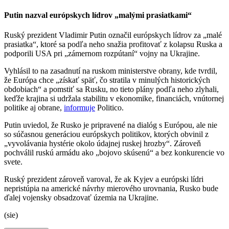
Putin nazval európskych lídrov „malými prasiatkami“
Ruský prezident Vladimir Putin označil európskych lídrov za „malé
prasiatka“, ktoré sa podľa neho snažia profitovať z kolapsu Ruska a
podporili USA pri „zámernom rozpútaní“ vojny na Ukrajine.
Vyhlásil to na zasadnutí na ruskom ministerstve obrany, kde tvrdil,
že Európa chce „získať späť, čo stratila v minulých historických
obdobiach“ a pomstiť sa Rusku, no tieto plány podľa neho zlyhali,
keďže krajina si udržala stabilitu v ekonomike, financiách, vnútornej
politike aj obrane,
informuje
Politico.
Putin uviedol, že Rusko je pripravené na dialóg s Európou, ale nie
so súčasnou generáciou európskych politikov, ktorých obvinil z
„vyvolávania hystérie okolo údajnej ruskej hrozby“. Zároveň
pochválil ruskú armádu ako „bojovo skúsenú“ a bez konkurencie vo
svete.
Ruský prezident zároveň varoval, že ak Kyjev a európski lídri
nepristúpia na americké návrhy mierového urovnania, Rusko bude
ďalej vojensky obsadzovať územia na Ukrajine.
(sie)