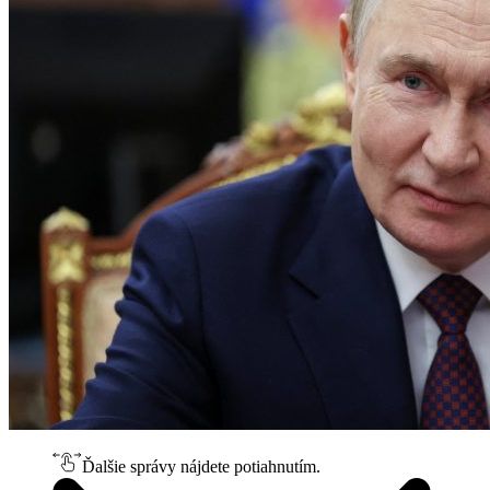
Ďalšie správy nájdete potiahnutím.