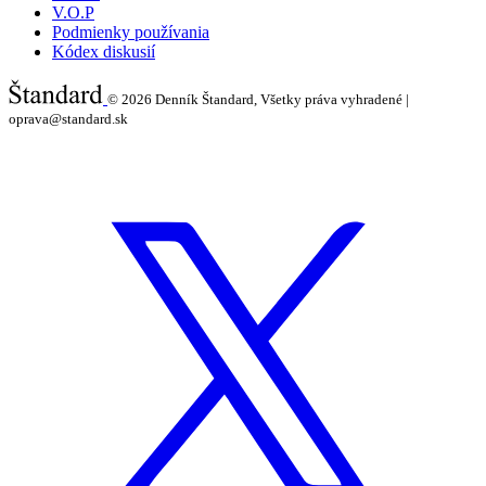
V.O.P
Podmienky používania
Kódex diskusií
© 2026
Denník Štandard, Všetky práva vyhradené |
oprava@standard.sk