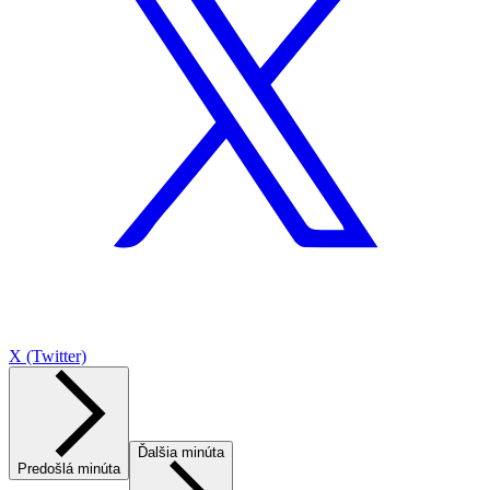
X (Twitter)
Ďalšia minúta
Predošlá minúta