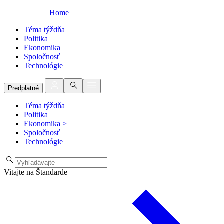
Home
Téma týždňa
Politika
Ekonomika
Spoločnosť
Technológie
Predplatné
Téma týždňa
Politika
Ekonomika
>
Spoločnosť
Technológie
Vitajte na Štandarde