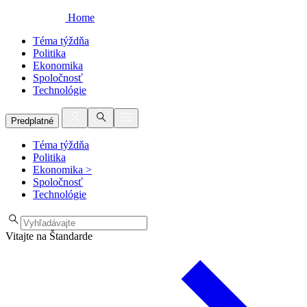
Home
Téma týždňa
Politika
Ekonomika
Spoločnosť
Technológie
Predplatné
Téma týždňa
Politika
Ekonomika
>
Spoločnosť
Technológie
Vitajte na Štandarde