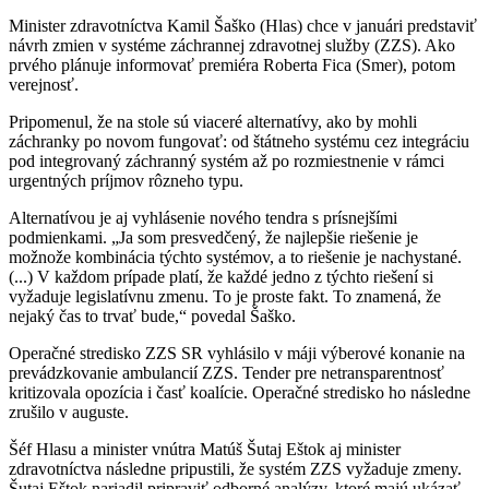
Minister zdravotníctva Kamil Šaško (Hlas) chce v januári predstaviť
návrh zmien v systéme záchrannej zdravotnej služby (ZZS). Ako
prvého plánuje informovať premiéra Roberta Fica (Smer), potom
verejnosť.
Pripomenul, že na stole sú viaceré alternatívy, ako by mohli
záchranky po novom fungovať: od štátneho systému cez integráciu
pod integrovaný záchranný systém až po rozmiestnenie v rámci
urgentných príjmov rôzneho typu.
Alternatívou je aj vyhlásenie nového tendra s prísnejšími
podmienkami. „Ja som presvedčený, že najlepšie riešenie je
možnože kombinácia týchto systémov, a to riešenie je nachystané.
(...) V každom prípade platí, že každé jedno z týchto riešení si
vyžaduje legislatívnu zmenu. To je proste fakt. To znamená, že
nejaký čas to trvať bude,“ povedal Šaško.
Operačné stredisko ZZS SR vyhlásilo v máji výberové konanie na
prevádzkovanie ambulancií ZZS. Tender pre netransparentnosť
kritizovala opozícia i časť koalície. Operačné stredisko ho následne
zrušilo v auguste.
Šéf Hlasu a minister vnútra Matúš Šutaj Eštok aj minister
zdravotníctva následne pripustili, že systém ZZS vyžaduje zmeny.
Šutaj Eštok nariadil pripraviť odborné analýzy, ktoré majú ukázať,