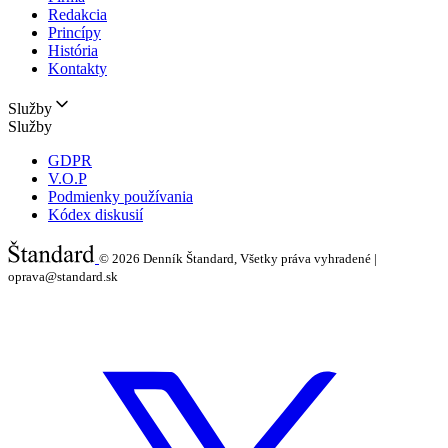
Redakcia
Princípy
História
Kontakty
Služby
Služby
GDPR
V.O.P
Podmienky používania
Kódex diskusií
© 2026
Denník Štandard, Všetky práva vyhradené |
oprava@standard.sk