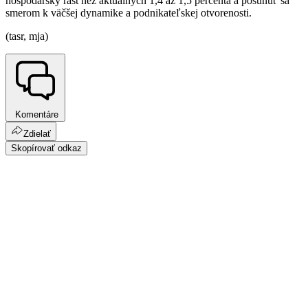
hospodársky rast než aktuálnych 1,4 až 1,5 percenta a posunúť sa
smerom k väčšej dynamike a podnikateľskej otvorenosti.
(tasr, mja)
Komentáre
Zdielať
Skopírovať odkaz