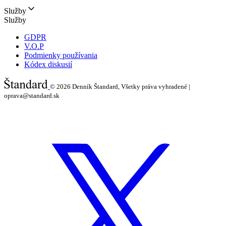
Služby
Služby
GDPR
V.O.P
Podmienky používania
Kódex diskusií
© 2026
Denník Štandard, Všetky práva vyhradené |
oprava@standard.sk