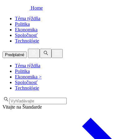
Home
Téma týždňa
Politika
Ekonomika
Spoločnosť
Technológie
Predplatné
Téma týždňa
Politika
Ekonomika
>
Spoločnosť
Technológie
Vitajte na Štandarde