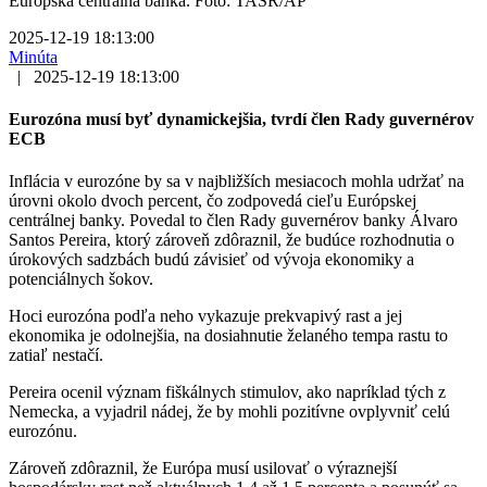
Európska centrálna banka. Foto: TASR/AP
2025-12-19 18:13:00
Minúta
|
2025-12-19 18:13:00
Eurozóna musí byť dynamickejšia, tvrdí člen Rady guvernérov
ECB
Inflácia v eurozóne by sa v najbližších mesiacoch mohla udržať na
úrovni okolo dvoch percent, čo zodpovedá cieľu Európskej
centrálnej banky. Povedal to člen Rady guvernérov banky Álvaro
Santos Pereira, ktorý zároveň zdôraznil, že budúce rozhodnutia o
úrokových sadzbách budú závisieť od vývoja ekonomiky a
potenciálnych šokov.
Hoci eurozóna podľa neho vykazuje prekvapivý rast a jej
ekonomika je odolnejšia, na dosiahnutie želaného tempa rastu to
zatiaľ nestačí.
Pereira ocenil význam fiškálnych stimulov, ako napríklad tých z
Nemecka, a vyjadril nádej, že by mohli pozitívne ovplyvniť celú
eurozónu.
Zároveň zdôraznil, že Európa musí usilovať o výraznejší