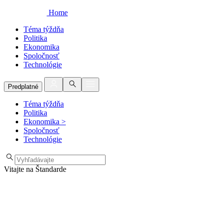
Home
Téma týždňa
Politika
Ekonomika
Spoločnosť
Technológie
Predplatné
Téma týždňa
Politika
Ekonomika
>
Spoločnosť
Technológie
Vitajte na Štandarde