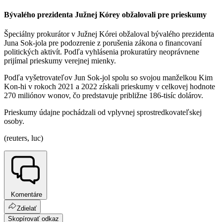
Bývalého prezidenta Južnej Kórey obžalovali pre prieskumy
Špeciálny prokurátor v Južnej Kórei obžaloval bývalého prezidenta
Juna Sok-jola pre podozrenie z porušenia zákona o financovaní
politických aktivít. Podľa vyhlásenia prokuratúry neoprávnene
prijímal prieskumy verejnej mienky.
Podľa vyšetrovateľov Jun Sok-jol spolu so svojou manželkou Kim
Kon-hi v rokoch 2021 a 2022 získali prieskumy v celkovej hodnote
270 miliónov wonov, čo predstavuje približne 186-tisíc dolárov.
Prieskumy údajne pochádzali od vplyvnej sprostredkovateľskej
osoby.
(reuters, luc)
Komentáre
Zdielať
Skopírovať odkaz