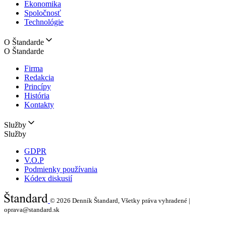
Ekonomika
Spoločnosť
Technológie
O Štandarde
O Štandarde
Firma
Redakcia
Princípy
História
Kontakty
Služby
Služby
GDPR
V.O.P
Podmienky používania
Kódex diskusií
© 2026
Denník Štandard, Všetky práva vyhradené |
oprava@standard.sk