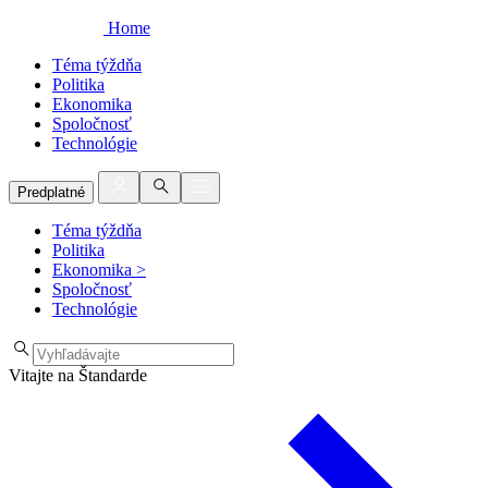
Home
Téma týždňa
Politika
Ekonomika
Spoločnosť
Technológie
Predplatné
Téma týždňa
Politika
Ekonomika
>
Spoločnosť
Technológie
Vitajte na Štandarde