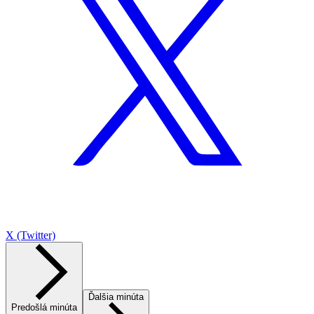
X (Twitter)
Ďalšia minúta
Predošlá minúta