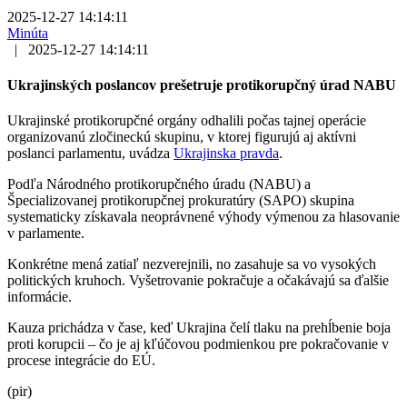
2025-12-27 14:14:11
Minúta
|
2025-12-27 14:14:11
Ukrajinských poslancov prešetruje protikorupčný úrad NABU
Ukrajinské protikorupčné orgány odhalili počas tajnej operácie
organizovanú zločineckú skupinu, v ktorej figurujú aj aktívni
poslanci parlamentu, uvádza
Ukrajinska pravda
.
Podľa Národného protikorupčného úradu (NABU) a
Špecializovanej protikorupčnej prokuratúry (SAPO) skupina
systematicky získavala neoprávnené výhody výmenou za hlasovanie
v parlamente.
Konkrétne mená zatiaľ nezverejnili, no zasahuje sa vo vysokých
politických kruhoch. Vyšetrovanie pokračuje a očakávajú sa ďalšie
informácie.
Kauza prichádza v čase, keď Ukrajina čelí tlaku na prehĺbenie boja
proti korupcii – čo je aj kľúčovou podmienkou pre pokračovanie v
procese integrácie do EÚ.
(pir)