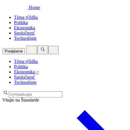
Home
Téma týždňa
Politika
Ekonomika
Spoločnosť
Technológie
Predplatné
Téma týždňa
Politika
Ekonomika
>
Spoločnosť
Technológie
Vitajte na Štandarde