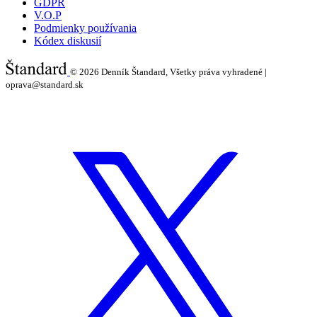
GDPR
V.O.P
Podmienky používania
Kódex diskusií
© 2026
Denník Štandard, Všetky práva vyhradené |
oprava@standard.sk