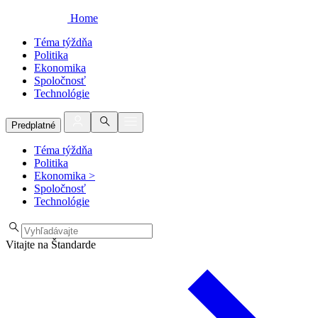
Home
Téma týždňa
Politika
Ekonomika
Spoločnosť
Technológie
Predplatné
Téma týždňa
Politika
Ekonomika
>
Spoločnosť
Technológie
Vitajte na Štandarde