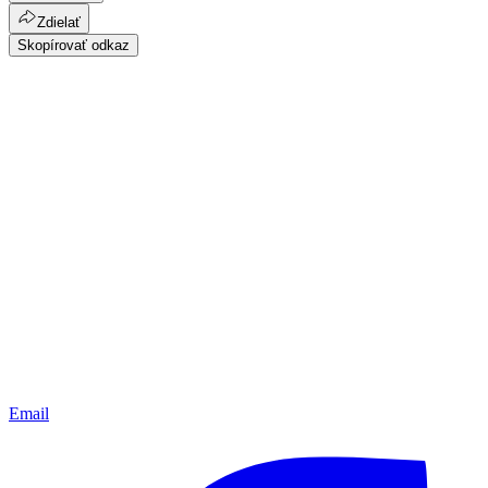
Zdielať
Skopírovať odkaz
Email