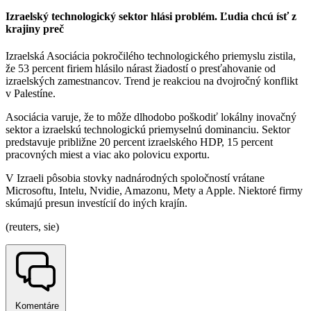
Izraelský technologický sektor hlási problém. Ľudia chcú ísť z
krajiny preč
Izraelská Asociácia pokročilého technologického priemyslu zistila,
že 53 percent firiem hlásilo nárast žiadostí o presťahovanie od
izraelských zamestnancov. Trend je reakciou na dvojročný konflikt
v Palestíne.
Asociácia varuje, že to môže dlhodobo poškodiť lokálny inovačný
sektor a izraelskú technologickú priemyselnú dominanciu. Sektor
predstavuje približne 20 percent izraelského HDP, 15 percent
pracovných miest a viac ako polovicu exportu.
V Izraeli pôsobia stovky nadnárodných spoločností vrátane
Microsoftu, Intelu, Nvidie, Amazonu, Mety a Apple. Niektoré firmy
skúmajú presun investícií do iných krajín.
(reuters, sie)
Komentáre