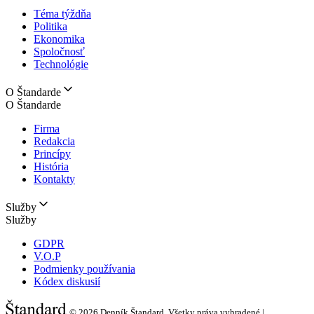
Téma týždňa
Politika
Ekonomika
Spoločnosť
Technológie
O Štandarde
O Štandarde
Firma
Redakcia
Princípy
História
Kontakty
Služby
Služby
GDPR
V.O.P
Podmienky používania
Kódex diskusií
© 2026
Denník Štandard, Všetky práva vyhradené |