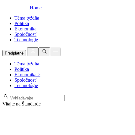
Home
Téma týždňa
Politika
Ekonomika
Spoločnosť
Technológie
Predplatné
Téma týždňa
Politika
Ekonomika
>
Spoločnosť
Technológie
Vitajte na Štandarde