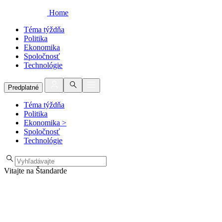
Home
Téma týždňa
Politika
Ekonomika
Spoločnosť
Technológie
Predplatné
Téma týždňa
Politika
Ekonomika
>
Spoločnosť
Technológie
Vitajte na Štandarde