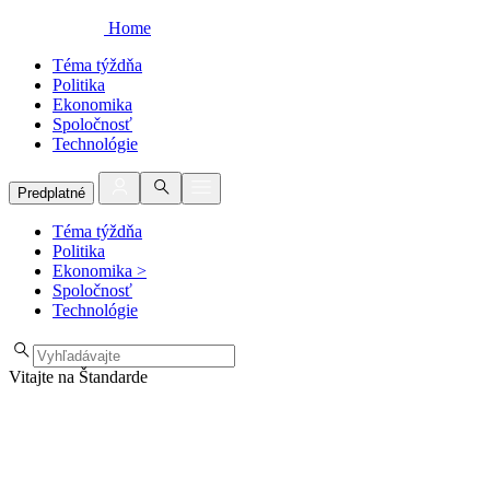
Home
Téma týždňa
Politika
Ekonomika
Spoločnosť
Technológie
Predplatné
Téma týždňa
Politika
Ekonomika
>
Spoločnosť
Technológie
Vitajte na Štandarde